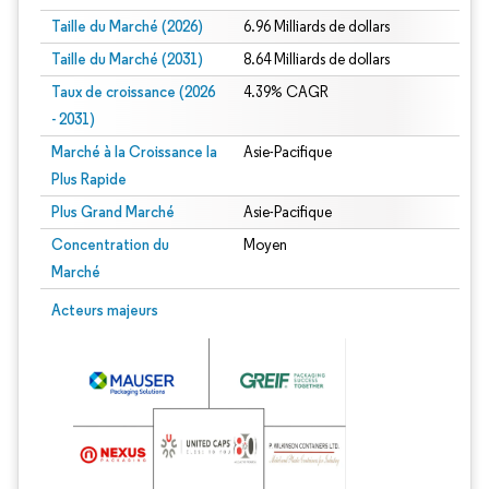
Taille du Marché (2026)
6.96 Milliards de dollars
Taille du Marché (2031)
8.64 Milliards de dollars
Taux de croissance (2026
4.39% CAGR
- 2031)
Marché à la Croissance la
Asie-Pacifique
Plus Rapide
Plus Grand Marché
Asie-Pacifique
Concentration du
Moyen
Marché
Image © Mordor Intelligence. La réutilisation nécessite une attribution sous CC 
Acteurs majeurs