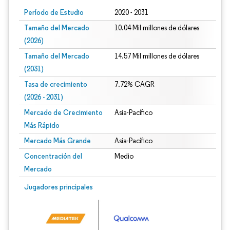
Período de Estudio
2020 - 2031
Tamaño del Mercado
10.04 Mil millones de dólares
(2026)
Tamaño del Mercado
14.57 Mil millones de dólares
(2031)
Tasa de crecimiento
7.72% CAGR
(2026 - 2031)
Mercado de Crecimiento
Asia-Pacífico
Más Rápido
Mercado Más Grande
Asia-Pacífico
Concentración del
Medio
Mercado
Imagen © Mordor Intelligence. El uso requiere atribución según CC BY 4.0.
Jugadores principales