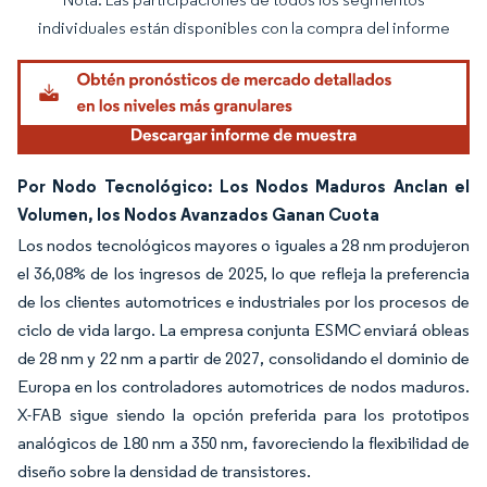
Imagen © Mordor Intelligence. El uso requiere atribución según CC BY 4.0.
individuales están disponibles con la compra del informe
Por Nodo Tecnológico: Los Nodos Maduros Anclan el
Volumen, los Nodos Avanzados Ganan Cuota
Los nodos tecnológicos mayores o iguales a 28 nm produjeron
el 36,08% de los ingresos de 2025, lo que refleja la preferencia
de los clientes automotrices e industriales por los procesos de
ciclo de vida largo. La empresa conjunta ESMC enviará obleas
de 28 nm y 22 nm a partir de 2027, consolidando el dominio de
Europa en los controladores automotrices de nodos maduros.
X-FAB sigue siendo la opción preferida para los prototipos
analógicos de 180 nm a 350 nm, favoreciendo la flexibilidad de
diseño sobre la densidad de transistores.