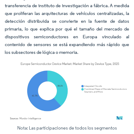
transferencia de instituto de investigación a fábrica. A medida
que proliferan las arquitecturas de vehículos centralizadas, la
detección distribuida se convierte en la fuente de datos
primaria, lo que explica por qué el tamaño del mercado de
dispositivos semiconductores en Europa vinculado al
contenido de sensores se está expandiendo más rápido que
los subsectores de lógica o memoria.
Nota: Las participaciones de todos los segmentos
Imagen © Mordor Intelligence. El uso requiere atribución según CC BY 4.0.