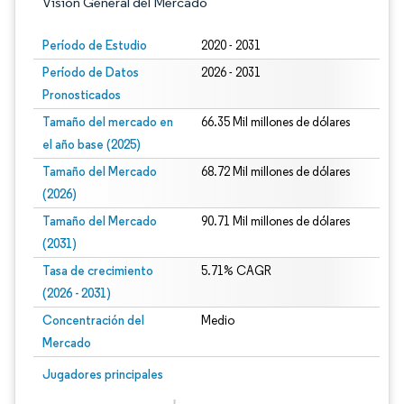
Visión General del Mercado
Período de Estudio
2020 - 2031
Período de Datos
2026 - 2031
Pronosticados
Tamaño del mercado en
66.35 Mil millones de dólares
el año base (2025)
Tamaño del Mercado
68.72 Mil millones de dólares
(2026)
Tamaño del Mercado
90.71 Mil millones de dólares
(2031)
Tasa de crecimiento
5.71% CAGR
(2026 - 2031)
Concentración del
Medio
Mercado
Imagen © Mordor Intelligence. El uso requiere atribución según CC BY 4.0.
Jugadores principales