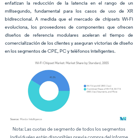
enfatizan la reducción de la latencia en el rango de un
milisegundo, fundamental para los casos de uso de XR
bidireccional. A medida que el mercado de chipsets Wi-Fi
evoluciona, los proveedores de componentes que ofrecen
diseños de referencia modulares aceleran el tiempo de
comercialización de los clientes y aseguran victorias de diseño
en los segmentos de CPE, PC y teléfonos inteligentes.
Nota: Las cuotas de segmento de todos los segmentos
Imagen © Mordor Intelligence. El uso requiere atribución según CC BY 4.0.
individuales están disponibles previa compra del informe