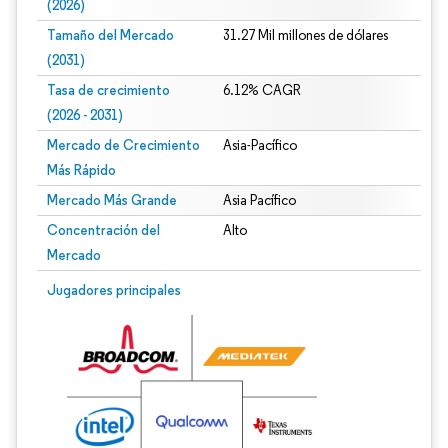
(2026)
Tamaño del Mercado
31.27 Mil millones de dólares
(2031)
Tasa de crecimiento
6.12% CAGR
(2026 - 2031)
Mercado de Crecimiento
Asia-Pacífico
Más Rápido
Mercado Más Grande
Asia Pacífico
Concentración del
Alto
Mercado
Imagen © Mordor Intelligence. El uso requiere atribución según CC BY 4.0.
Jugadores principales