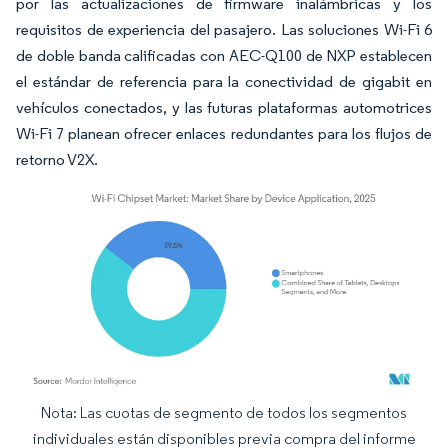
por las actualizaciones de firmware inalámbricas y los
requisitos de experiencia del pasajero. Las soluciones Wi-Fi 6
de doble banda calificadas con AEC-Q100 de NXP establecen
el estándar de referencia para la conectividad de gigabit en
vehículos conectados, y las futuras plataformas automotrices
Wi-Fi 7 planean ofrecer enlaces redundantes para los flujos de
retorno V2X.
Nota: Las cuotas de segmento de todos los segmentos
Imagen © Mordor Intelligence. El uso requiere atribución según CC BY 4.0.
individuales están disponibles previa compra del informe