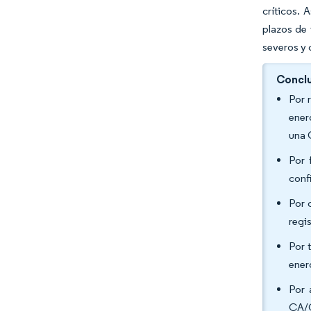
críticos. 
plazos de 
severos y
Conclu
Por 
ener
una 
Por 
conf
Por 
regi
Por 
ener
Por 
CA/C