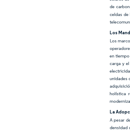
de carbon
celdas de 
telecomun
Los Mand
Los marcos
operadore
en tiempo 
carga y e
electricid
unidades d
adquisici
holística
modernizac
La Adopc
A pesar de
densidad d