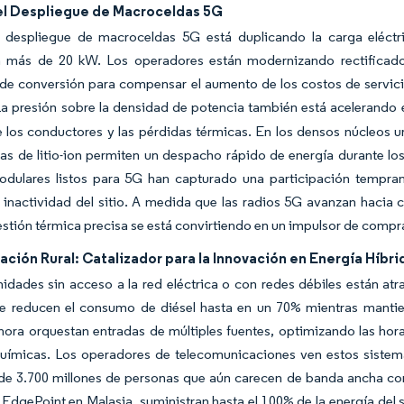
el Despliegue de Macroceldas 5G
 despliegue de macroceldas 5G está duplicando la carga eléctri
más de 20 kW. Los operadores están modernizando rectificador
 de conversión para compensar el aumento de los costos de servicio
a presión sobre la densidad de potencia también está acelerando e
 los conductores y las pérdidas térmicas. En los densos núcleos 
s de litio-ion permiten un despacho rápido de energía durante los
odulares listos para 5G han capturado una participación tempran
 inactividad del sitio. A medida que las radios 5G avanzan haci
estión térmica precisa se está convirtiendo en un impulsor de compra
cación Rural: Catalizador para la Innovación en Energía Híbri
dades sin acceso a la red eléctrica o con redes débiles están atra
ue reducen el consumo de diésel hasta en un 70% mientras mantie
hora orquestan entradas de múltiples fuentes, optimizando las hor
químicas. Los operadores de telecomunicaciones ven estos sistem
de 3.700 millones de personas que aún carecen de banda ancha con
 EdgePoint en Malasia, suministran hasta el 100% de la energía del 