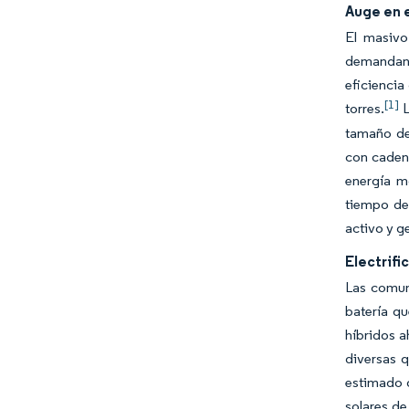
Auge en 
El masivo
demandan 
eficiencia
[1]
torres.
L
tamaño de
con cadena
energía m
tiempo de
activo y g
Electrifi
Las comuni
batería q
híbridos a
diversas 
estimado 
solares de