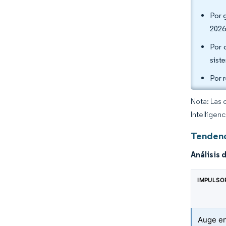
Por 
2026
Por 
sist
Por 
Nota: Las 
Intelligen
Tendenc
Análisis 
IMPULSO
Auge en