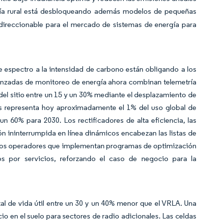
gía rural está desbloqueando además modelos de pequeñas
l direccionable para el mercado de sistemas de energía para
de espectro a la intensidad de carbono están obligando a los
anzadas de monitoreo de energía ahora combinan telemetría
a del sitio entre un 15 y un 30% mediante el desplazamiento de
es representa hoy aproximadamente el 1% del uso global de
n un 60% para 2030. Los rectificadores de alta eficiencia, las
ón ininterrumpida en línea dinámicos encabezan las listas de
 Los operadores que implementan programas de optimización
os por servicios, reforzando el caso de negocio para la
total de vida útil entre un 30 y un 40% menor que el VRLA. Una
o en el suelo para sectores de radio adicionales. Las celdas