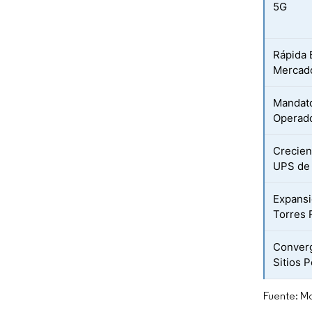
5G
Rápida E
Mercad
Mandato
Operado
Crecien
UPS de 
Expansi
Torres
Converg
Sitios 
Fuente: Mo