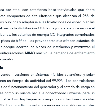
ca por sitio, con estaciones base individuales que ahora
es compactos de alta eficiencia que alcanzan el 96% de
s públicos y adaptarse a las limitaciones de espacio en las
l paso a la distribución CC de mayor voltaje, que reduce el
urbanos, los estantes de energía CC integrados combinados
 picos de tráfico. Los proveedores que ofrecen estantes de
a porque acortan los plazos de instalación y minimizan el
a configuraciones MIMO masivo, la demanda de enfriamiento
 paralelo.
da
yendo inversiones en sistemas híbridos solar-diésel y solar-
nen un tiempo de actividad del 99,99%. Los controladores
as de funcionamiento del generador y el estado de carga en
as como un puente hacia la conectividad universal para un
fiable. Los despliegues en campo, como las torres híbridas
sitio bajo irradiancia óptima y reducen las emisiones anuales