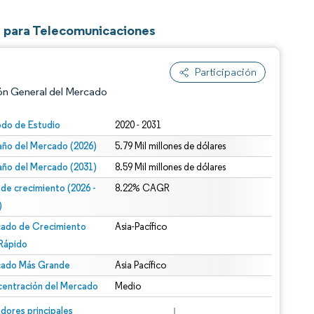
a para Telecomunicaciones
Participación
ón General del Mercado
odo de Estudio
2020 - 2031
ño del Mercado (2026)
5.79 Mil millones de dólares
ño del Mercado (2031)
8.59 Mil millones de dólares
 de crecimiento (2026 -
8.22% CAGR
)
ado de Crecimiento
Asia-Pacífico
n según CC BY 4.0.
Rápido
ado Más Grande
Asia Pacífico
entración del Mercado
Medio
n © Mordor Intelligence. El uso requiere atribución según CC BY 4.0.
dores principales