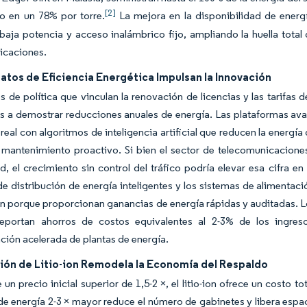
[2]
o en un 78% por torre.
La mejora en la disponibilidad de ener
baja potencia y acceso inalámbrico fijo, ampliando la huella tota
icaciones.
atos de Eficiencia Energética Impulsan la Innovación
 de política que vinculan la renovación de licencias y las tarifas 
s a demostrar reducciones anuales de energía. Las plataformas av
real con algoritmos de inteligencia artificial que reducen la energí
l mantenimiento proactivo. Si bien el sector de telecomunicacion
ad, el crecimiento sin control del tráfico podría elevar esa cifra e
e distribución de energía inteligentes y los sistemas de alimentaci
ón porque proporcionan ganancias de energía rápidas y auditadas.
 reportan ahorros de costos equivalentes al 2-3% de los ingres
ión acelerada de plantas de energía.
ión de Litio-ion Remodela la Economía del Respaldo
 un precio inicial superior de 1,5-2 ×, el litio-ion ofrece un costo 
e energía 2-3 × mayor reduce el número de gabinetes y libera espaci