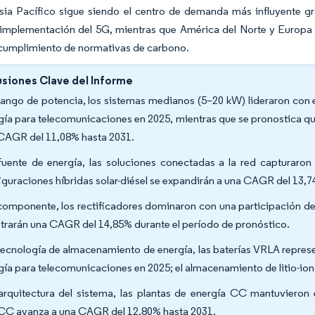
Asia Pacífico sigue siendo el centro de demanda más influyente grac
implementación del 5G, mientras que América del Norte y Europa in
 cumplimiento de normativas de carbono.
siones Clave del Informe
rango de potencia, los sistemas medianos (5–20 kW) lideraron con 
gía para telecomunicaciones en 2025, mientras que se pronostica qu
CAGR del 11,08% hasta 2031.
fuente de energía, las soluciones conectadas a la red capturaron
iguraciones híbridas solar-diésel se expandirán a una CAGR del 13,7
componente, los rectificadores dominaron con una participación de
strarán una CAGR del 14,85% durante el período de pronóstico.
tecnología de almacenamiento de energía, las baterías VRLA repres
gía para telecomunicaciones en 2025; el almacenamiento de litio-io
arquitectura del sistema, las plantas de energía CC mantuvieron 
C avanza a una CAGR del 12,80% hasta 2031.