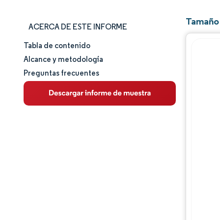
Tamaño 
ACERCA DE ESTE INFORME
Tabla de contenido
Tamaño y cuota de mercado
Alcance y metodología
Preguntas frecuentes
Análisis de mercado
Tendencias e ideas
Análisis de segmentos
Análisis geográfico
Panorama regulatorio
Análisis de la cadena de valor
Panorama competitivo