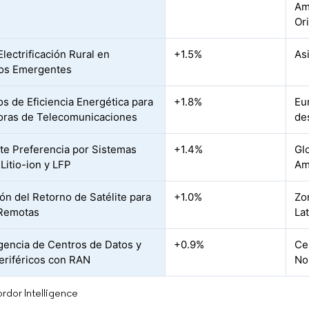
Am
Or
lectrificación Rural en
+1.5%
Asi
os Emergentes
s de Eficiencia Energética para
+1.8%
Eu
ras de Telecomunicaciones
de
te Preferencia por Sistemas
+1.4%
Gl
Litio-ion y LFP
Am
ón del Retorno de Satélite para
+1.0%
Zo
 Remotas
La
encia de Centros de Datos y
+0.9%
Ce
Periféricos con RAN
No
rdor Intelligence