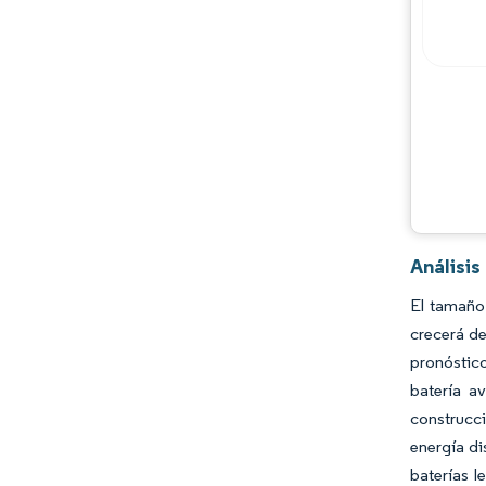
Jugadores principales
Oportunidades y perspectivas
Desarrollos de la industria
Análisi
El tamaño
crecerá de
pronóstico
batería a
construcci
energía di
baterías 