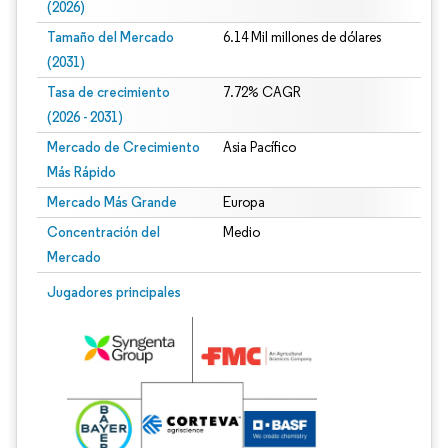
(2026)
Tamaño del Mercado
6.14 Mil millones de dólares
(2031)
Tasa de crecimiento
7.72% CAGR
(2026 - 2031)
Mercado de Crecimiento
Asia Pacífico
Más Rápido
Mercado Más Grande
Europa
Concentración del
Medio
Mercado
Imagen © Mordor Intelligence. El uso requiere atribución según CC BY 4.0.
Jugadores principales