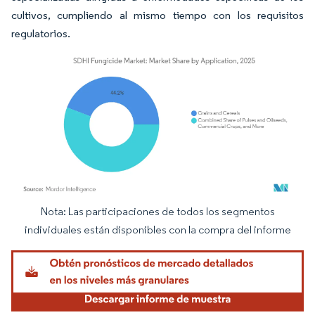
cultivos, cumpliendo al mismo tiempo con los requisitos
regulatorios.
Nota: Las participaciones de todos los segmentos
Imagen © Mordor Intelligence. El uso requiere atribución según CC BY 4.0.
individuales están disponibles con la compra del informe