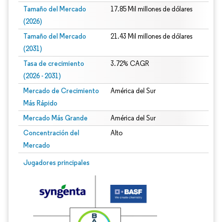
Tamaño del Mercado
17.85 Mil millones de dólares
(2026)
Tamaño del Mercado
21.43 Mil millones de dólares
(2031)
Tasa de crecimiento
3.72% CAGR
(2026 - 2031)
Mercado de Crecimiento
América del Sur
Más Rápido
Mercado Más Grande
América del Sur
Concentración del
Alto
Mercado
Imagen © Mordor Intelligence. El uso requiere atribución según CC BY 4.0.
Jugadores principales