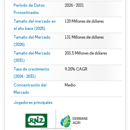
Período de Datos
2026 - 2031
Pronosticados
Tamaño del mercado en
120 Millones de dólares
el año base (2025)
Tamaño del Mercado
131 Millones de dólares
(2026)
Tamaño del Mercado
203.5 Millones de dólares
(2031)
Tasa de crecimiento
9.20% CAGR
(2026 - 2031)
Concentración del
Medio
Mercado
Imagen © Mordor Intelligence. El uso requiere atribución según CC BY 4.0.
Jugadores principales