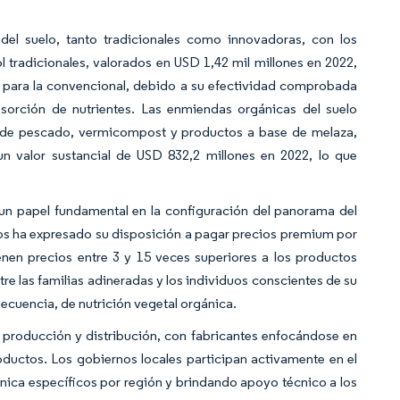
del suelo, tanto tradicionales como innovadoras, con los
col tradicionales, valorados en USD 1,42 mil millones en 2022,
o para la convencional, debido a su efectividad comprobada
bsorción de nutrientes. Las enmiendas orgánicas del suelo
n de pescado, vermicompost y productos a base de melaza,
n valor sustancial de USD 832,2 millones en 2022, lo que
un papel fundamental en la configuración del panorama del
os ha expresado su disposición a pagar precios premium por
enen precios entre 3 y 15 veces superiores a los productos
re las familias adineradas y los individuos conscientes de su
ecuencia, de nutrición vegetal orgánica.
 producción y distribución, con fabricantes enfocándose en
roductos. Los gobiernos locales participan activamente en el
ica específicos por región y brindando apoyo técnico a los