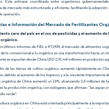
res. Este enfoque coordinado entre organismos gubernamentale
 de mercado más estructurado y eficiente, facilitando la adopción d
de operación.
ias e Información del Mercado de Fertilizantes Org
iento cero del país en el uso de pesticidas y el aumento d
o orgánico.
os últimos informes de FiBL e IFOAM, el mercado de alimentos orgán
de lo convencional a lo orgánico es una transformación hacia un s
nte se exportan desde China USD 2,91 mil millones en productos ag
ño de las tierras de cultivo orgánico aumentó rápidamente en 
os debido al aumento de los ingresos y a la creciente importancia de 
 orgánica de China aumentó un 10%, alcanzando 2,4 millones de he
r la producción orgánica, con eslóganes que afirman: ″las aguas cri
llo verde".
cultura orgánica en China está orientada principalmente a la export