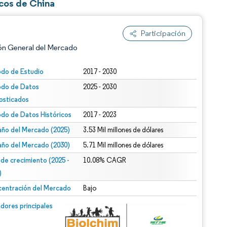
icos de China
Participación
ón General del Mercado
odo de Estudio
2017 - 2030
odo de Datos
2025 - 2030
osticados
odo de Datos Históricos
2017 - 2023
ño del Mercado (2025)
3.53 Mil millones de dólares
ño del Mercado (2030)
5.71 Mil millones de dólares
n según CC BY 4.0.
 de crecimiento (2025 -
10.08% CAGR
)
entración del Mercado
Bajo
n © Mordor Intelligence. El uso requiere atribución según CC BY 4.0.
dores principales