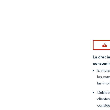
Imagen © Mo
La creci
consumir
El merc
los con
las imp
Debido 
cliente
conside