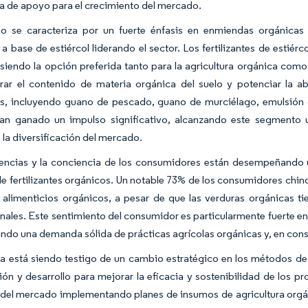
 de apoyo para el crecimiento del mercado.
o se caracteriza por un fuerte énfasis en enmiendas orgánicas 
a base de estiércol liderando el sector. Los fertilizantes de estiér
siendo la opción preferida tanto para la agricultura orgánica com
rar el contenido de materia orgánica del suelo y potenciar la a
vas, incluyendo guano de pescado, guano de murciélago, emulsió
an ganado un impulso significativo, alcanzando este segmento u
la diversificación del mercado.
rencias y la conciencia de los consumidores están desempeñando 
 fertilizantes orgánicos. Un notable 73% de los consumidores chin
alimenticios orgánicos, a pesar de que las verduras orgánicas ti
ales. Este sentimiento del consumidor es particularmente fuerte ent
ando una demanda sólida de prácticas agrícolas orgánicas y, en cons
ia está siendo testigo de un cambio estratégico en los métodos de
ión y desarrollo para mejorar la eficacia y sostenibilidad de los p
 del mercado implementando planes de insumos de agricultura orgán