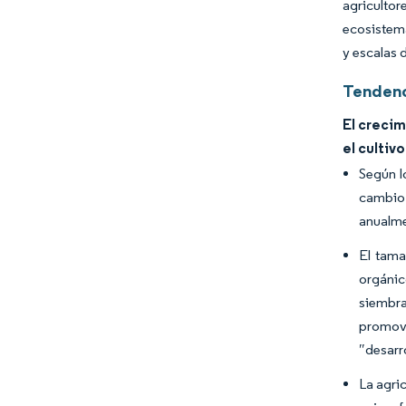
agriculto
ecosistema
y escalas 
Tendenc
El crecim
el cultiv
Según l
cambio 
anualme
El tama
orgánic
siembra
promove
″desarro
La agri