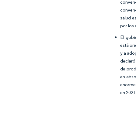
convenc
convenc
salud e
por los
El gobi
está or
y a ado
declaró
de prod
en abso
enorme 
en 2021