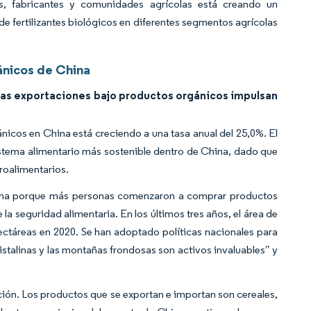
s, fabricantes y comunidades agrícolas está creando un
e fertilizantes biológicos en diferentes segmentos agrícolas
ánicos de China
e las exportaciones bajo productos orgánicos impulsan
icos en China está creciendo a una tasa anual del 25,0%. El
istema alimentario más sostenible dentro de China, dado que
roalimentarios.
China porque más personas comenzaron a comprar productos
la seguridad alimentaria. En los últimos tres años, el área de
ctáreas en 2020. Se han adoptado políticas nacionales para
stalinas y las montañas frondosas son activos invaluables″ y
ación. Los productos que se exportan e importan son cereales,