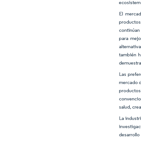
ecosistema
El mercad
productos 
continúan 
para mejo
alternati
también h
demuestra 
Las prefe
mercado de
productos 
convencion
salud, cre
La industr
investigac
desarrollo