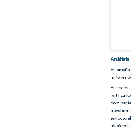
Análisi
El tamaño 
millones d
El sector
fertiliza
dominante
transforma
estructura
municipal 