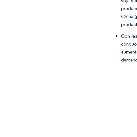
soja y 
producc
China (
product
Con las
conduce
aumento
demanda