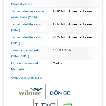
Pronosticados
Tamaño del mercado en
19.03 Mil millones de dólares
el año base (2025)
Tamaño del Mercado
19.58 Mil millones de dólares
(2026)
Tamaño del Mercado
23.27 Mil millones de dólares
(2031)
Tasa de crecimiento
3.51% CAGR
(2026 - 2031)
Concentración del
Medio
Mercado
Imagen © Mordor Intelligence. El uso requiere atribución según CC BY 4.0.
Jugadores principales