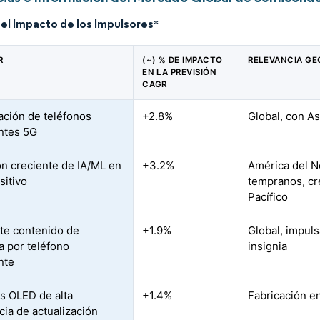
del Impacto de los Impulsores
*
R
(~) % DE IMPACTO
RELEVANCIA GE
EN LA PREVISIÓN
CAGR
ración de teléfonos
+2.8%
Global, con As
entes 5G
n creciente de IA/ML en
+3.2%
América del N
sitivo
tempranos, cr
Pacífico
te contenido de
+1.9%
Global, impul
 por teléfono
insignia
nte
as OLED de alta
+1.4%
Fabricación e
cia de actualización