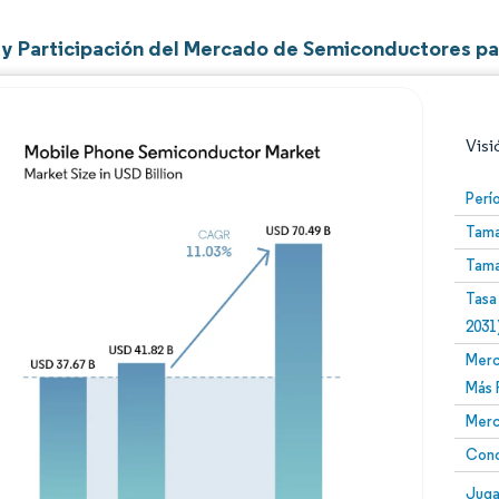
y Participación del Mercado de Semiconductores pa
Visi
Perí
Tama
Tama
Tasa
2031
Merc
Imagen © Mordor Intelligence. El uso requiere atribució
Más 
Merc
Conc
Image
Juga