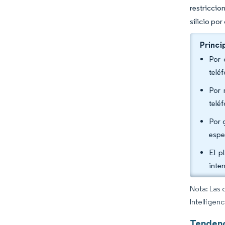
restriccio
silicio po
Princi
Por 
telé
Por 
telé
Por 
espe
El p
inte
Nota: Las 
Intelligen
Tendenc