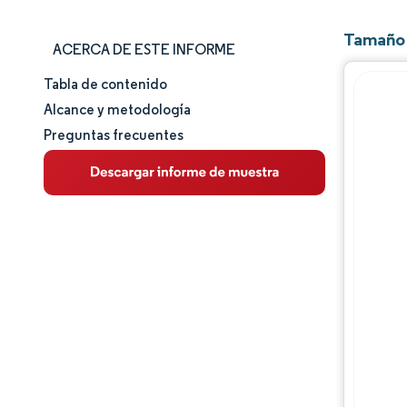
Tamaño 
ACERCA DE ESTE INFORME
Tabla de contenido
Tamaño y cuota de mercado
Alcance y metodología
Preguntas frecuentes
Análisis de mercado
Tendencias e ideas
Análisis de segmentos
Análisis geográfico
Panorama regulatorio
Análisis de la cadena de valor
Panorama competitivo