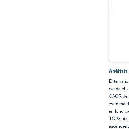
Jugadores principales
Oportunidades y perspectivas
Desarrollos de la industria
Análisi
El tamaño
desde el v
CAGR del 1
estrecha d
en fundici
TOPS de i
ascendent