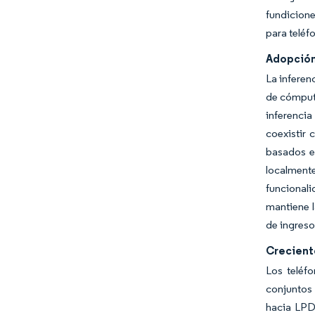
fundicion
para teléf
Adopción
La inferen
de cómput
inferenci
coexistir
basados en
localment
funcional
mantiene l
de ingreso
Crecient
Los teléf
conjuntos 
hacia LPD