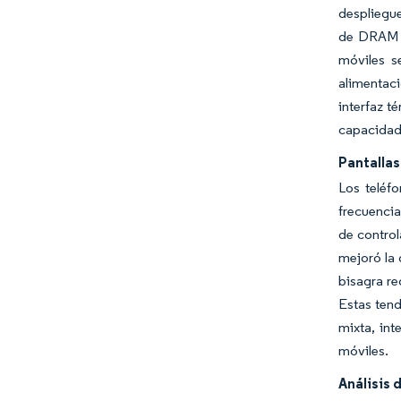
despliegue
de DRAM m
móviles s
alimentac
interfaz 
capacidad
Pantalla
Los teléf
frecuencia
de contro
mejoró la 
bisagra re
Estas tend
mixta, in
móviles.
Análisis 