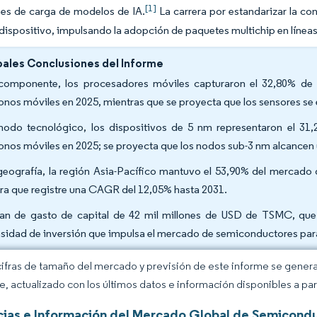
[1]
nes de carga de modelos de IA.
La carrera por estandarizar la con
r dispositivo, impulsando la adopción de paquetes multichip en líne
pales Conclusiones del Informe
componente, los procesadores móviles capturaron el 32,80% de 
fonos móviles en 2025, mientras que se proyecta que los sensores s
nodo tecnológico, los dispositivos de 5 nm representaron el 3
fonos móviles en 2025; se proyecta que los nodos sub-3 nm alcance
geografía, la región Asia-Pacífico mantuvo el 53,90% del mercado
ra que registre una CAGR del 12,05% hasta 2031.
lan de gasto de capital de 42 mil millones de USD de TSMC, que
nsidad de inversión que impulsa el mercado de semiconductores para
cifras de tamaño del mercado y previsión de este informe se gener
ce, actualizado con los últimos datos e información disponibles a par
ias e Información del Mercado Global de Semicondu