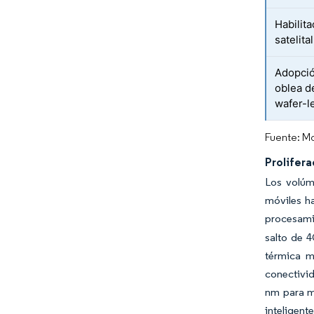
Habilit
satelital
Adopció
oblea d
wafer-l
Fuente: Mo
Prolifera
Los volúm
móviles h
procesamie
salto de 
térmica m
conectivid
nm para m
inteligent