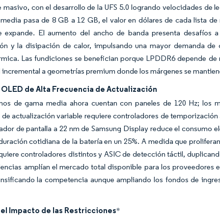
 masivo, con el desarrollo de la UFS 5.0 logrando velocidades de le
edia pasa de 8 GB a 12 GB, el valor en dólares de cada lista de
e expande. El aumento del ancho de banda presenta desafíos a ni
ión y la disipación de calor, impulsando una mayor demanda de c
térmica. Las fundiciones se benefician porque LPDDR6 depende de 
 incremental a geometrías premium donde los márgenes se mantien
s OLED de Alta Frecuencia de Actualización
onos de gama media ahora cuentan con paneles de 120 Hz; los mo
 de actualización variable requiere controladores de temporización 
lador de pantalla a 22 nm de Samsung Display reduce el consumo e
duración cotidiana de la batería en un 25%. A medida que prolifer
quiere controladores distintos y ASIC de detección táctil, duplicand
encias amplían el mercado total disponible para los proveedores e
tensificando la competencia aunque ampliando los fondos de ingr
del Impacto de las Restricciones
*