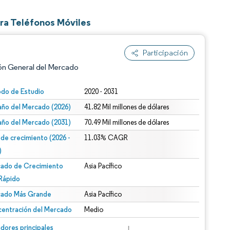
ra Teléfonos Móviles
Participación
ón General del Mercado
odo de Estudio
2020 - 2031
ño del Mercado (2026)
41.82 Mil millones de dólares
ño del Mercado (2031)
70.49 Mil millones de dólares
 de crecimiento (2026 -
11.03% CAGR
)
ado de Crecimiento
Asia Pacífico
n según CC BY 4.0.
Rápido
ado Más Grande
Asia Pacífico
entración del Mercado
Medio
n © Mordor Intelligence. El uso requiere atribución según CC BY 4.0.
dores principales