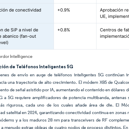
ación de conectividad
+0.9%
Aprobación reg
UE, implement
n de SiP a nivel de
+0.8%
Centros de fab
e abanico (fan-out
implementació
evel)
rdor Intelligence
ción de Teléfonos Inteligentes 5G
enes de envío en auge de teléfonos inteligentes 5G continúan 
acia una trayectoria de alto crecimiento. El módem X85 de Qual
nto de señal asistido por IA, aumentando el contenido en dólares d
4G a 5G requiere amplificadores de potencia multibanda, antenas
ás rigurosa, cada uno de los cuales añade área de die. El Mó
ad satelital en 2024, garantizando conectividad continua en zonas r
ódems y a los maduros 28 nm para transceivers de RF complement
e a menudo extrae obleas de cuatro nodos de proceso distintos. En c