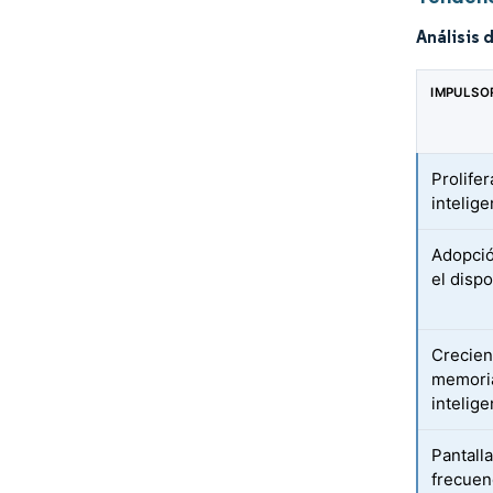
Análisis 
IMPULSO
Prolife
intelig
Adopció
el dispo
Crecien
memoria
intelige
Pantall
frecuen