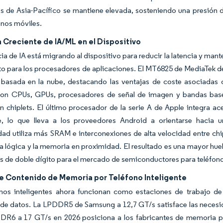
es de Asia-Pacífico se mantiene elevada, sosteniendo una presión
onos móviles.
 Creciente de IA/ML en el Dispositivo
cia de IA está migrando al dispositivo para reducir la latencia y ma
o para los procesadores de aplicaciones. El MT6825 de MediaTek d
a basada en la nube, destacando las ventajas de coste asociadas
 con CPUs, GPUs, procesadores de señal de imagen y bandas base
 chiplets. El último procesador de la serie A de Apple integra a
e, lo que lleva a los proveedores Android a orientarse hacia
idad utiliza más SRAM e interconexiones de alta velocidad entre
a lógica y la memoria en proximidad. El resultado es una mayor huell
s de doble dígito para el mercado de semiconductores para teléfon
e Contenido de Memoria por Teléfono Inteligente
onos inteligentes ahora funcionan como estaciones de trabajo 
de datos. La LPDDR5 de Samsung a 12,7 GT/s satisface las necesida
DR6 a 17 GT/s en 2026 posiciona a los fabricantes de memoria pa