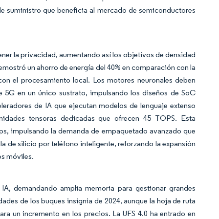
 de suministro que beneficia al mercado de semiconductores
ntener la privacidad, aumentando así los objetivos de densidad
emostró un ahorro de energía del 40% en comparación con la
 con el procesamiento local. Los motores neuronales deben
 5G en un único sustrato, impulsando los diseños de SoC
celeradores de IA que ejecutan modelos de lenguaje extenso
 unidades tensoras dedicadas que ofrecen 45 TOPS. Esta
 chips, impulsando la demanda de empaquetado avanzado que
a de silicio por teléfono inteligente, reforzando la expansión
os móviles.
de IA, demandando amplia memoria para gestionar grandes
des de los buques insignia de 2024, aunque la hoja de ruta
ra un incremento en los precios. La UFS 4.0 ha entrado en