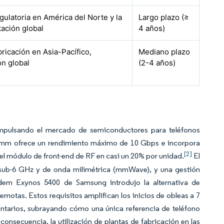
ulatoria en América del Norte y la
Largo plazo (≥
ación global
4 años)
ricación en Asia-Pacífico,
Mediano plazo
n global
(2-4 años)
impulsando el mercado de semiconductores para teléfonos
comm ofrece un rendimiento máximo de 10 Gbps e incorpora
[2]
el módulo de front-end de RF en casi un 20% por unidad.
El
 sub-6 GHz y de onda milimétrica (mmWave), y una gestión
dem Exynos 5400 de Samsung introdujo la alternativa de
emotas. Estos requisitos amplifican los inicios de obleas a 7
arios, subrayando cómo una única referencia de teléfono
onsecuencia, la utilización de plantas de fabricación en las