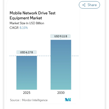
Share
Imagen © Mordor Intelligence. El uso requiere atribución según CC BY 4.0.