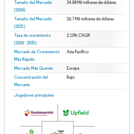
Tamaño del Mercado
24.08 Mil millones de dólares
(2026)
Tamaño del Mercado
26.7 Mil millones de dólares
(2031)
Tasa de crecimiento
2.10% CAGR
(2026 - 2031)
Mercado de Crecimiento
Asia Pacífico
Más Rápido
Mercado Más Grande
Europa
Concentración del
Bajo
Mercado
Imagen © Mordor Intelligence. El uso requiere atribución según CC BY 4.0.
Jugadores principales