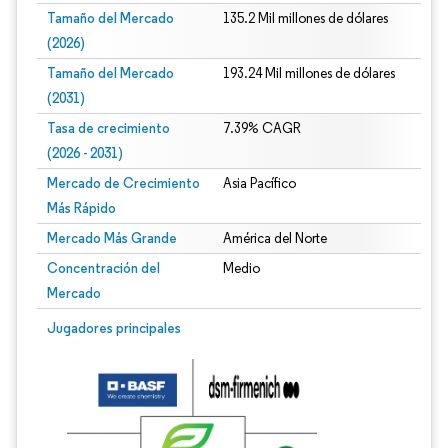
Tamaño del Mercado
135.2 Mil millones de dólares
(2026)
Tamaño del Mercado
193.24 Mil millones de dólares
(2031)
Tasa de crecimiento
7.39% CAGR
(2026 - 2031)
Mercado de Crecimiento
Asia Pacífico
Más Rápido
Mercado Más Grande
América del Norte
Concentración del
Medio
Mercado
Imagen © Mordor Intelligence. El uso requiere atribución según CC BY 4.0.
Jugadores principales