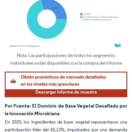
Nota: Las participaciones de todos los segmentos
Imagen © Mordor Intelligence. El uso requiere atribución según CC BY 4.0.
individuales están disponibles con la compra del informe
Por Fuente: El Dominio de Base Vegetal Desafiado por
la Innovación Microbiana
En 2025, los ingredientes de base vegetal representaron una
participación líder del 62,12%, impulsados por una demanda