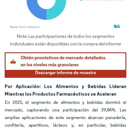
Nota: Las participaciones de todos los segmentos
Imagen © Mordor Intelligence. El uso requiere atribución según CC BY 4.0.
individuales están disponibles con la compra del informe
Por Aplicación: Los Alimentos y Bebidas Lideran
Mientras los Productos Farmacéuticos se Aceleran
En 2025, el segmento de alimentos y bebidas dominó el
mercado, capturando una participación del 39,84%. Las
amplias aplicaciones de este segmento abarcan panadería,
confitería, aperitivos, lácteos y, en particular, bebidas