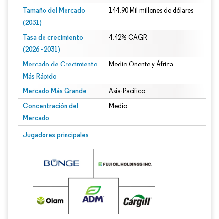
Tamaño del Mercado
144.90 Mil millones de dólares
(2031)
Tasa de crecimiento
4.42% CAGR
(2026 - 2031)
Mercado de Crecimiento
Medio Oriente y África
Más Rápido
Mercado Más Grande
Asia-Pacífico
Concentración del
Medio
Mercado
Imagen © Mordor Intelligence. El uso requiere atribución según CC BY 4.0.
Jugadores principales