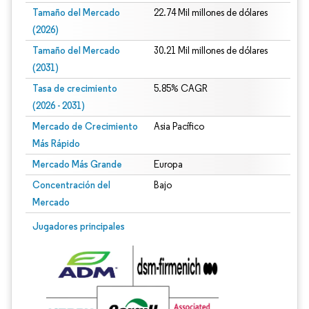
Tamaño del Mercado
22.74 Mil millones de dólares
(2026)
Tamaño del Mercado
30.21 Mil millones de dólares
(2031)
Tasa de crecimiento
5.85% CAGR
(2026 - 2031)
Mercado de Crecimiento
Asia Pacífico
Más Rápido
Mercado Más Grande
Europa
Concentración del
Bajo
Mercado
Imagen © Mordor Intelligence. El uso requiere atribución según CC BY 4.0.
Jugadores principales