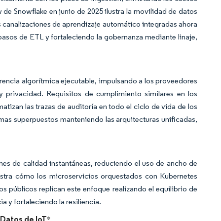
 de Snowflake en junio de 2025 ilustra la movilidad de datos
 Las canalizaciones de aprendizaje automático integradas ahora
pasos de ETL y fortaleciendo la gobernanza mediante linaje,
arencia algorítmica ejecutable, impulsando a los proveedores
y privacidad. Requisitos de cumplimiento similares en los
tizan las trazas de auditoría en todo el ciclo de vida de los
rmas superpuestos manteniendo las arquitecturas unificadas,
iones de calidad instantáneas, reduciendo el uso de ancho de
tra cómo los microservicios orquestados con Kubernetes
s públicos replican este enfoque realizando el equilibrio de
 y fortaleciendo la resiliencia.
 Datos de IoT
*