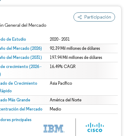
Participación
ón General del Mercado
odo de Estudio
2020 - 2031
ño del Mercado (2026)
92.39 Mil millones de dólares
ño del Mercado (2031)
197.94 Mil millones de dólares
 de crecimiento (2026 -
16.49% CAGR
)
ado de Crecimiento
Asia Pacífico
n según CC BY 4.0.
Rápido
ado Más Grande
América del Norte
entración del Mercado
Medio
n © Mordor Intelligence. El uso requiere atribución según CC BY 4.0.
dores principales