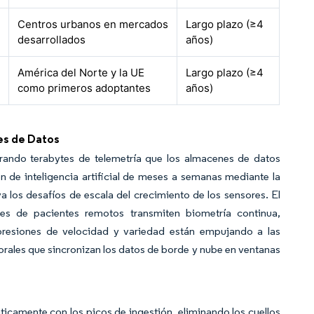
Centros urbanos en mercados
Largo plazo (≥4
desarrollados
años)
América del Norte y la UE
Largo plazo (≥4
como primeros adoptantes
años)
es de Datos
nerando terabytes de telemetría que los almacenes de datos
 de inteligencia artificial de meses a semanas mediante la
 los desafíos de escala del crecimiento de los sensores. El
es de pacientes remotos transmiten biometría continua,
resiones de velocidad y variedad están empujando a las
orales que sincronizan los datos de borde y nube en ventanas
icamente con los picos de ingestión, eliminando los cuellos