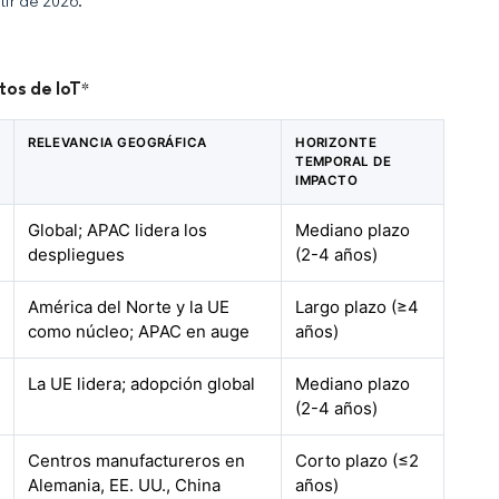
tir de 2026.
tos de IoT
*
RELEVANCIA GEOGRÁFICA
HORIZONTE
TEMPORAL DE
IMPACTO
Global; APAC lidera los
Mediano plazo
despliegues
(2-4 años)
América del Norte y la UE
Largo plazo (≥4
como núcleo; APAC en auge
años)
La UE lidera; adopción global
Mediano plazo
(2-4 años)
Centros manufactureros en
Corto plazo (≤2
Alemania, EE. UU., China
años)