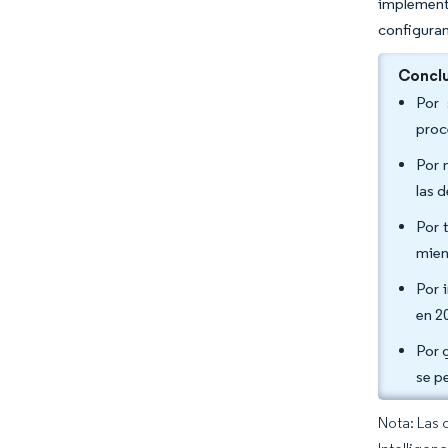
implementa
configuran
Conclu
Por 
proc
Por 
las 
Por 
mien
Por 
en 2
Por 
se p
Nota: Las 