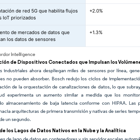
ación de red 5G que habilita flujos
+2.0%
s IoT priorizados
ento de mercados de datos que
+1.3%
an los datos de sensores
rdor Intelligence
ación de Dispositivos Conectados que Impulsan los Volúmen
as industriales ahora despliegan miles de sensores por línea, ge
les no pueden absorber. Bosch redujo los ciclos de implementación
ción de la orquestación de canalizaciones de datos, lo que subraya
lud experimenta un aumento similar a medida que los monitor
do almacenamiento de baja latencia conforme con HIPAA. Las p
acia arquitecturas de primera transmisión y nativas de series temp
de un segundo.
e los Lagos de Datos Nativos en la Nube y la Analítica
es de lago de datos en contenedores y sin servidor escalan automát