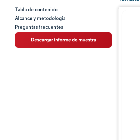
Tabla de contenido
Tamaño y cuota de mercado
Alcance y metodología
Preguntas frecuentes
Análisis de mercado
Tendencias e ideas
Análisis de segmentos
Análisis geográfico
Panorama regulatorio
Análisis de la cadena de valor
Panorama competitivo
Jugadores principales