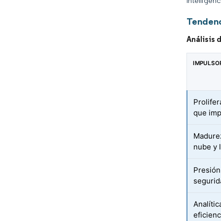
Intelligen
Tendenc
Análisis 
IMPULSO
Prolife
que imp
Madurez
nube y l
Presión
segurid
Analític
eficienc