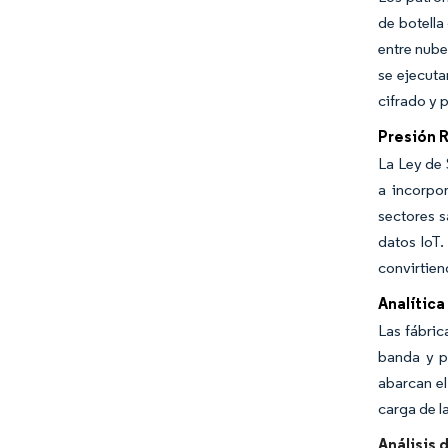
de botella
entre nube
se ejecuta
cifrado y 
Presión R
La Ley de 
a incorpo
sectores s
datos IoT.
convirtien
Analítica
Las fábric
banda y p
abarcan el
carga de l
Análisis 