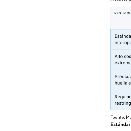
RESTRIC
Estánda
interop
Alto cos
extremo
Preocup
huella 
Regulac
restring
Fuente: Mo
Estándar