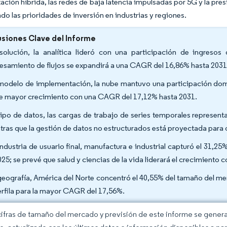
ción híbrida, las redes de baja latencia impulsadas por 5G y la pre
do las prioridades de inversión en industrias y regiones.
siones Clave del Informe
solución, la analítica lideró con una participación de ingreso
esamiento de flujos se expandirá a una CAGR del 16,86% hasta 203
modelo de implementación, la nube mantuvo una participación domin
de mayor crecimiento con una CAGR del 17,12% hasta 2031.
tipo de datos, las cargas de trabajo de series temporales represe
tras que la gestión de datos no estructurados está proyectada para
industria de usuario final, manufactura e industrial capturó el 31,2
025; se prevé que salud y ciencias de la vida liderará el crecimient
geografía, América del Norte concentró el 40,55% del tamaño del me
erfila para la mayor CAGR del 17,56%.
cifras de tamaño del mercado y previsión de este informe se gener