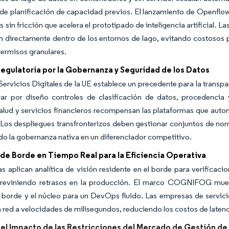
 de planificación de capacidad previos. El lanzamiento de Openflow
s sin fricción que acelera el prototipado de inteligencia artificial.
n directamente dentro de los entornos de lago, evitando costosos 
permisos granulares.
egulatoria por la Gobernanza y Seguridad de los Datos
Servicios Digitales de la UE establece un precedente para la transp
rar por diseño controles de clasificación de datos, procedencia 
alud y servicios financieros recompensan las plataformas que automa
 Los despliegues transfronterizos deben gestionar conjuntos de no
do la gobernanza nativa en un diferenciador competitivo.
 de Borde en Tiempo Real para la Eficiencia Operativa
as aplican analítica de visión residente en el borde para verificac
reviniendo retrasos en la producción. El marco COGNIFOG mues
 borde y el núcleo para un DevOps fluido. Las empresas de servicio
a red a velocidades de milisegundos, reduciendo los costos de latencia
del Impacto de las Restricciones del Mercado de Gestión de