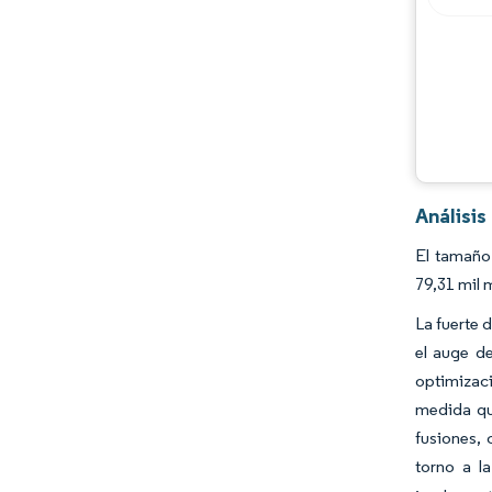
Oportunidades y perspectivas
Desarrollos de la industria
Análisi
El tamaño
79,31 mil 
La fuerte 
el auge de
optimizac
medida qu
fusiones, 
torno a la