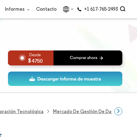
Informes
Contacto
+1 617-765-2493
4750
loración Tecnológica
Mercado De Gestión De Datos De IoT
T