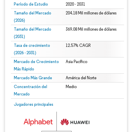
Período de Estudio
2020 - 2031
Tamaño del Mercado
204.18 Mil millones de dólares
(2026)
Tamaño del Mercado
369.08 Mil millones de dólares
(2031)
Tasa de crecimiento
12.57% CAGR
(2026 - 2031)
Mercado de Crecimiento
Asia Pacífico
Más Rápido
Mercado Más Grande
América del Norte
Concentración del
Medio
Mercado
Imagen © Mordor Intelligence. El uso requiere atribución según CC BY 4.0.
Jugadores principales