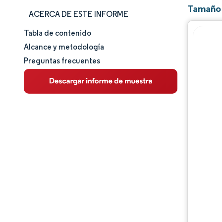
Tamaño 
ACERCA DE ESTE INFORME
Tabla de contenido
Tamaño y cuota de mercado
Alcance y metodología
Preguntas frecuentes
Análisis de mercado
Tendencias e ideas
Análisis de segmentos
Análisis geográfico
Panorama regulatorio
Análisis de la cadena de valor
Panorama competitivo