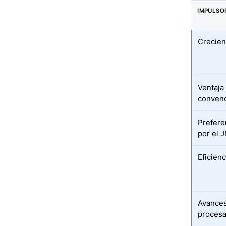
IMPULSO
Crecien
Ventaja
convenc
Prefere
por el 
Eficien
Avances
proces