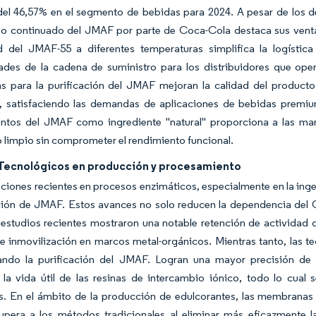
l 46,57% en el segmento de bebidas para 2024. A pesar de los deb
uso continuado del JMAF por parte de Coca-Cola destaca sus venta
ad del JMAF-55 a diferentes temperaturas simplifica la logístic
ades de la cadena de suministro para los distribuidores que ope
 para la purificación del JMAF mejoran la calidad del producto 
, satisfaciendo las demandas de aplicaciones de bebidas premiu
tos del JMAF como ingrediente "natural" proporciona a las marca
 limpio sin comprometer el rendimiento funcional.
Tecnológicos en producción y procesamiento
ciones recientes en procesos enzimáticos, especialmente en la inge
ción de JMAF. Estos avances no solo reducen la dependencia del 
, estudios recientes mostraron una notable retención de actividad 
e inmovilización en marcos metal-orgánicos. Mientras tanto, las t
ando la purificación del JMAF. Logran una mayor precisión de 
 la vida útil de las resinas de intercambio iónico, todo lo cual
s. En el ámbito de la producción de edulcorantes, las membranas 
upera a los métodos tradicionales al eliminar más eficazmente l