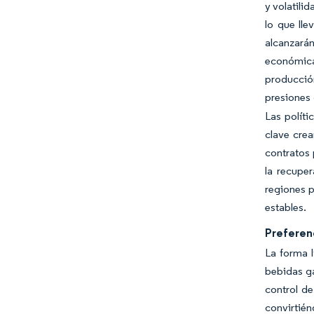
y volatili
lo que ll
alcanzarán
económica
producció
presiones
Las polít
clave crea
contratos 
la recupe
regiones 
estables.
Preferenc
La forma l
bebidas ga
control de
convirtién