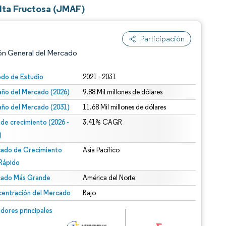
lta Fructosa (JMAF)
Participación
ón General del Mercado
odo de Estudio
2021 - 2031
ño del Mercado (2026)
9.88 Mil millones de dólares
ño del Mercado (2031)
11.68 Mil millones de dólares
 de crecimiento (2026 -
3.41% CAGR
)
ado de Crecimiento
Asia Pacífico
n según CC BY 4.0.
Rápido
ado Más Grande
América del Norte
entración del Mercado
Bajo
n © Mordor Intelligence. El uso requiere atribución según CC BY 4.0.
dores principales