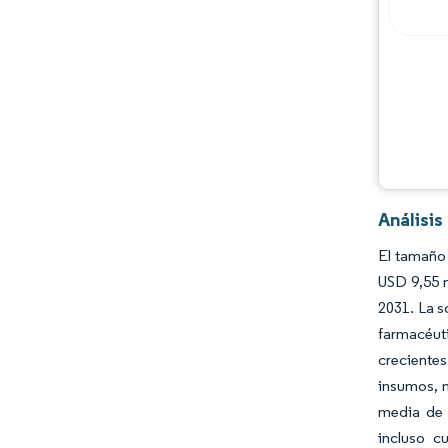
Jugadores principales
Oportunidades y perspectivas
Desarrollos de la industria
Análisi
El tamaño 
USD 9,55 
2031. La s
farmacéut
crecientes
insumos, m
media de 
incluso c