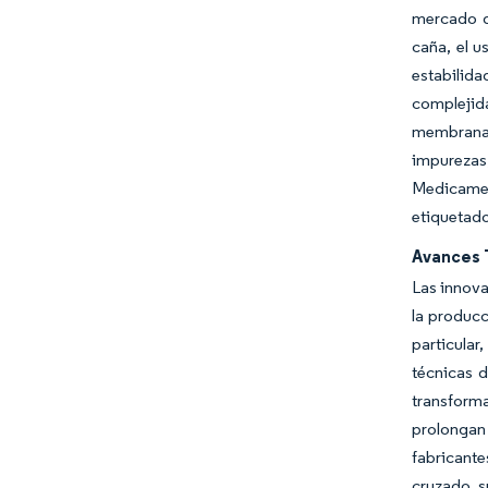
mercado de
caña, el 
estabilid
complejid
membranas
impurezas
Medicamen
etiquetado
Avances 
Las innova
la produc
particular
técnicas d
transform
prolongan
fabricante
cruzado s