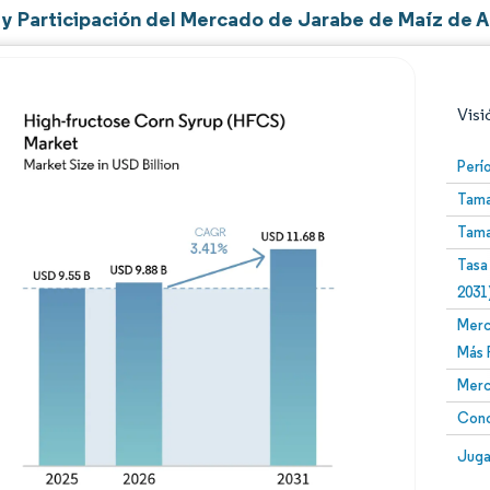
y Participación del Mercado de Jarabe de Maíz de A
Visi
Perí
Tama
Tama
Tasa
2031
Merc
Imagen © Mordor Intelligence. El uso requiere atribució
Más 
Merc
Conc
Image
Juga