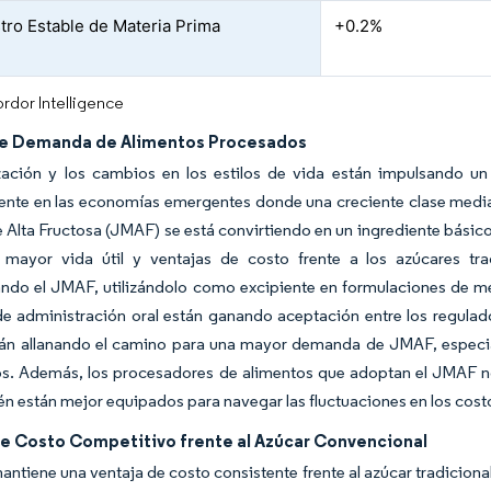
tro Estable de Materia Prima
+0.2%
rdor Intelligence
e Demanda de Alimentos Procesados
zación y los cambios en los estilos de vida están impulsando u
ente en las economías emergentes donde una creciente clase media
 Alta Fructosa (JMAF) se está convirtiendo en un ingrediente básic
mayor vida útil y ventajas de costo frente a los azúcares tradi
ndo el JMAF, utilizándolo como excipiente en formulaciones de me
e administración oral están ganando aceptación entre los regulad
tán allanando el camino para una mayor demanda de JMAF, especi
s. Además, los procesadores de alimentos que adoptan el JMAF no 
n están mejor equipados para navegar las fluctuaciones en los cost
de Costo Competitivo frente al Azúcar Convencional
ntiene una ventaja de costo consistente frente al azúcar tradiciona