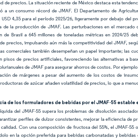
dad de precios. La situación reciente de México destaca esta tendenc
evó a un consumo récord de JMAF. El Departamento de Agricultur
 USD 4,35 para el período 2025/26, ligeramente por debajo del pr
 de la producción de JMAF. Las perturbaciones en el mercado de
n de Brasil a 645 millones de toneladas métricas en 2024/25 deb
 de precios, impulsando aún más la competitividad del JMAF, segú
icas comerciales también desempeñan un papel importante; las cu
n pisos de precios artificiales, favoreciendo las alternativas a b
plurianuales de JMAF para asegurar ahorros de costos. Por ejemplo
ración de márgenes a pesar del aumento de los costos de insumos
productoras de azúcar añaden volatilidad de precios, lo que a me
ia de los formuladores de bebidas por el JMAF-55 estable 
íquida del JMAF-55 supera los problemas de disolución asociados c
rantizar perfiles de dulzor consistentes, mejorar la eficiencia de 
 calidad. Con una composición de fructosa del 55%, el JMAF-55 of
dolo en la opción preferida para bebidas carbonatadas y bebidas d