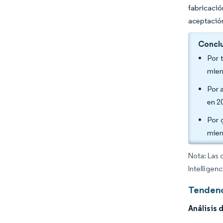
fabricaci
aceptación
Conclu
Por 
mien
Por 
en 2
Por 
mien
Nota: Las 
Intelligen
Tendenc
Análisis 