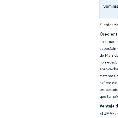
Suminis
Fuente: Mo
Crecient
La urbani
especialm
de Maíz de
humedad, 
aprovecha
sistemas d
azúcar es
procesado
que tambié
Ventaja 
El JMAF ma