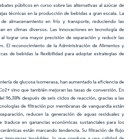
ates públicos en curso sobre las alternativas al azúcar de
jas técnicas en la producción de bebidas a gran escala. La
a de almacenamiento en frío y transporte, reduciendo las
ran en climas diversos. Las innovaciones en tecnología de
al lograr una mayor precisión de separación y reducir las
m. El reconocimiento de la Administración de Alimentos y
s de bebidas la flexibilidad para adoptar estrategias de
niería de glucosa isomerasa, han aumentado la eficiencia de
Co2+ sino que también mejoran las tasas de conversión. En
del 96,38% después de seis ciclos de reacción, gracias a las
ecnologías de filtración por membranas de vanguardia están
separación, reducen la generación de aguas residuales y
 se traduce en ganancias económicas sustanciales para los
cerámicas están marcando tendencia. Su filtración de flujo
as impurezas insolubles, lo que conduce a una calidad de