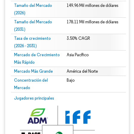
Tamaño del Mercado
149.96 Mil millones de dólares
(2026)
Tamaño del Mercado
178.11 Mil millones de dólares
(2031)
Tasa de crecimiento
3.50% CAGR
(2026 - 2031)
Mercado de Crecimiento
Asia Pacífico
Más Rápido
Mercado Más Grande
América del Norte
Concentración del
Bajo
Mercado
Imagen © Mordor Intelligence. El uso requiere atribución según CC BY 4.0.
Jugadores principales