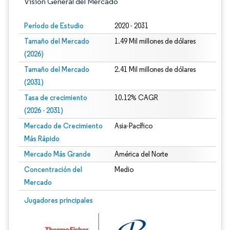
Visión General del Mercado
Período de Estudio
2020 - 2031
Tamaño del Mercado
1.49 Mil millones de dólares
(2026)
Tamaño del Mercado
2.41 Mil millones de dólares
(2031)
Tasa de crecimiento
10.12% CAGR
(2026 - 2031)
Mercado de Crecimiento
Asia-Pacífico
Más Rápido
Mercado Más Grande
América del Norte
Concentración del
Medio
Mercado
Imagen © Mordor Intelligence. El uso requiere atribución según CC BY 4.0.
Jugadores principales