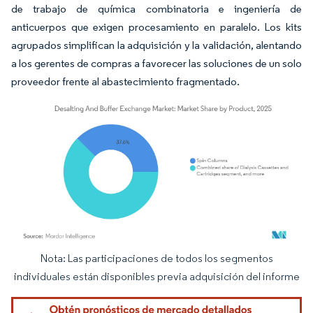
de trabajo de química combinatoria e ingeniería de
anticuerpos que exigen procesamiento en paralelo. Los kits
agrupados simplifican la adquisición y la validación, alentando
a los gerentes de compras a favorecer las soluciones de un solo
proveedor frente al abastecimiento fragmentado.
Nota: Las participaciones de todos los segmentos
Imagen © Mordor Intelligence. El uso requiere atribución según CC BY 4.0.
individuales están disponibles previa adquisición del informe