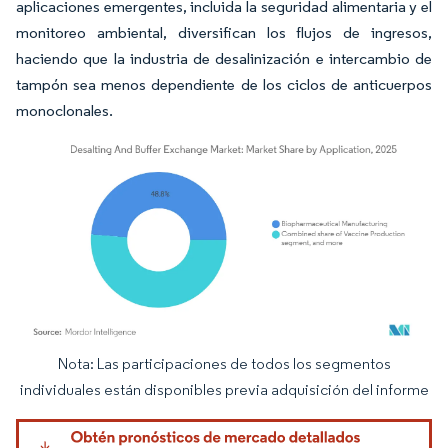
aplicaciones emergentes, incluida la seguridad alimentaria y el
monitoreo ambiental, diversifican los flujos de ingresos,
haciendo que la industria de desalinización e intercambio de
tampón sea menos dependiente de los ciclos de anticuerpos
monoclonales.
Nota: Las participaciones de todos los segmentos
Imagen © Mordor Intelligence. El uso requiere atribución según CC BY 4.0.
individuales están disponibles previa adquisición del informe