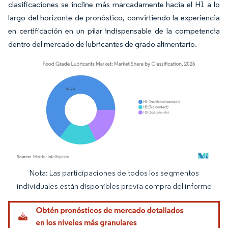
clasificaciones se incline más marcadamente hacia el H1 a lo
largo del horizonte de pronóstico, convirtiendo la experiencia
en certificación en un pilar indispensable de la competencia
dentro del mercado de lubricantes de grado alimentario.
Nota: Las participaciones de todos los segmentos
Imagen © Mordor Intelligence. El uso requiere atribución según CC BY 4.0.
individuales están disponibles previa compra del informe