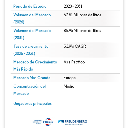
Período de Estudio
2020 - 2031
Volumen del Mercado
67.51 Millones de litros
(2026)
Volumen del Mercado
86.95 Millones de litros
(2031)
Tasa de crecimiento
5.19% CAGR
(2026 - 2031)
Mercado de Crecimiento
Asia Pacífico
Más Rápido
Mercado Más Grande
Europa
Concentración del
Medio
Mercado
Imagen © Mordor Intelligence. El uso requiere atribución según CC BY 4.0.
Jugadores principales