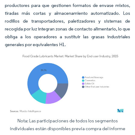
productores para que gestionen formatos de envase mixtos,
tiradas más cortas y almacenamiento automatizado. Los
rodillos de transportadores, paletizadores y sistemas de
recogida por luz integran zonas de contacto alimentario, lo que
obliga a los operadores a sustituir las grasas industriales
generales por equivalentes H1.
Nota: Las participaciones de todos los segmentos
Imagen © Mordor Intelligence. El uso requiere atribución según CC BY 4.0.
individuales están disponibles previa compra del informe