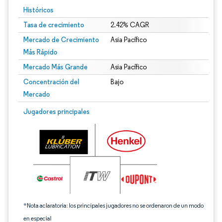
Históricos
Tasa de crecimiento
2.42% CAGR
Mercado de Crecimiento
Asia Pacífico
Más Rápido
Mercado Más Grande
Asia Pacífico
Concentración del
Bajo
Mercado
Imagen © Mordor Intelligence. El uso requiere atribución según CC BY 4.0.
Jugadores principales
*Nota aclaratoria: los principales jugadores no se ordenaron de un modo
en especial