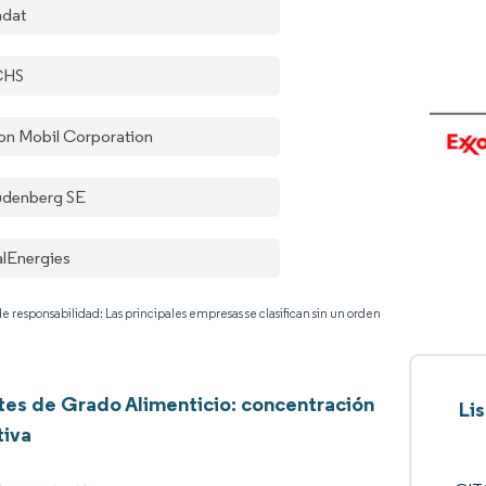
dat
CHS
on Mobil Corporation
eudenberg SE
alEnergies
e responsabilidad: Las principales empresas se clasifican sin un orden
tes de Grado Alimenticio: concentración
Li
tiva