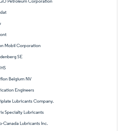
GO Petroleum Corporation
dat
w
ont
n Mobil Corporation
udenberg SE
CHS
rflon Belgium NV
ication Engineers
iplate Lubricants Company.
ix Specialty Lubricants
o-Canada Lubricants Inc.