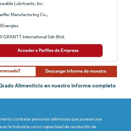
wable Lubricants, Inc.
effer Manufacturing Co.,
lEnergies
 GRANTT International Sdn Bhd.
 Grado Alimenticio en nuestro informe completo
ento contratar personas talentosas que posean una
a en la industria como capacidad de resolución de