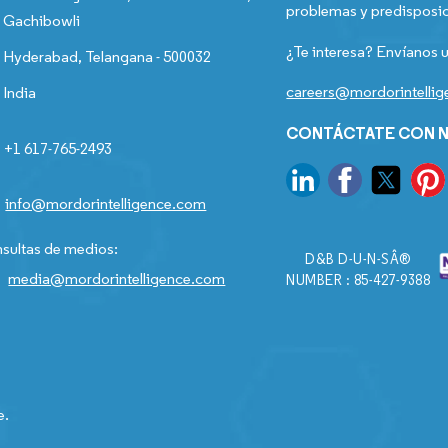
problemas y predisposic
Gachibowli
¿Te interesa? Envíanos u
Hyderabad, Telangana - 500032
careers@mordorintelli
India
CONTÁCTATE CON N
+1 617-765-2493
info@mordorintelligence.com
sultas de medios:
D&B D-U-N-SÂ®
media@mordorintelligence.com
NUMBER : 85-427-9388
e.