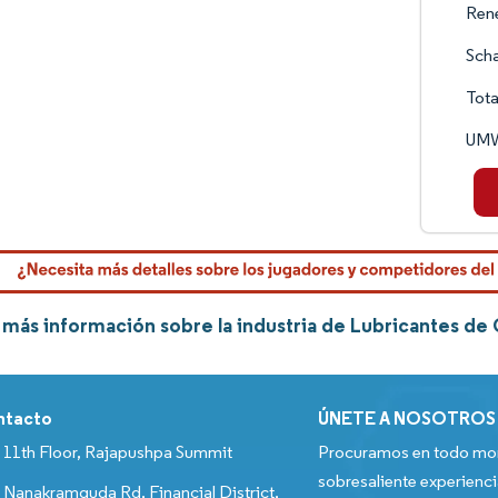
Rene
Scha
Tota
UMW
más información sobre la industria de Lubricantes de
ntacto
ÚNETE A NOSOTROS
11th Floor, Rajapushpa Summit
Procuramos en todo mom
sobresaliente experienci
Nanakramguda Rd, Financial District,