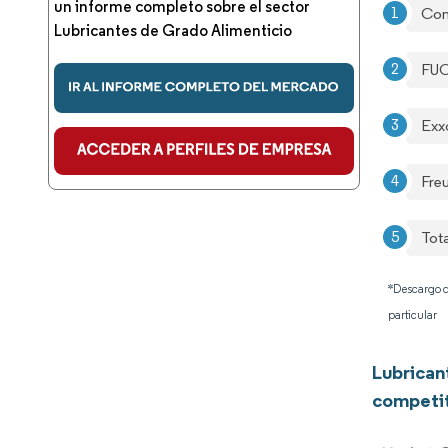
un informe completo sobre el sector
Con
Lubricantes de Grado Alimenticio
FU
Exx
​​Fr
Tot
*Descargo d
particular
Lubrican
competi