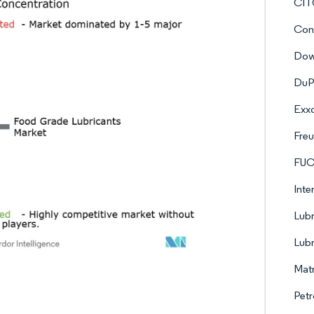
CIT
Con
Do
DuP
Exxo
Fre
FU
Inte
Lubr
Lubr
Matr
Petr