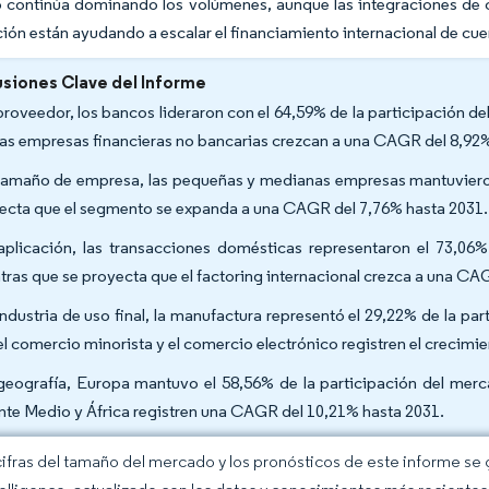
 continúa dominando los volúmenes, aunque las integraciones de c
ción están ayudando a escalar el financiamiento internacional de cu
siones Clave del Informe
proveedor, los bancos lideraron con el 64,59% de la participación d
las empresas financieras no bancarias crezcan a una CAGR del 8,92%
tamaño de empresa, las pequeñas y medianas empresas mantuvieron 
ecta que el segmento se expanda a una CAGR del 7,76% hasta 2031.
aplicación, las transacciones domésticas representaron el 73,06%
tras que se proyecta que el factoring internacional crezca a una CA
industria de uso final, la manufactura representó el 29,22% de la p
el comercio minorista y el comercio electrónico registren el creci
geografía, Europa mantuvo el 58,56% de la participación del merc
nte Medio y África registren una CAGR del 10,21% hasta 2031.
cifras del tamaño del mercado y los pronósticos de este informe se