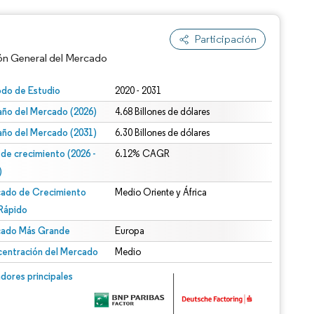
Participación
ón General del Mercado
odo de Estudio
2020 - 2031
ño del Mercado (2026)
4.68 Billones de dólares
ño del Mercado (2031)
6.30 Billones de dólares
 de crecimiento (2026 -
6.12% CAGR
)
ado de Crecimiento
Medio Oriente y África
n según CC BY 4.0.
Rápido
ado Más Grande
Europa
entración del Mercado
Medio
n © Mordor Intelligence. El uso requiere atribución según CC BY 4.0.
dores principales