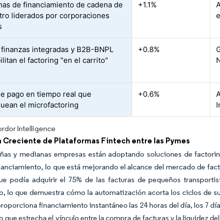
as de financiamiento de cadena de
+1.1%
A
tro liderados por corporaciones
e
s
 finanzas integradas y B2B-BNPL
+0.8%
G
litan el factoring "en el carrito"
N
de pago en tiempo real que
+0.6%
A
uean el microfactoring
I
rdor Intelligence
 Creciente de Plataformas Fintech entre las Pymes
as y medianas empresas están adoptando soluciones de factoring di
inanciamiento, lo que está mejorando el alcance del mercado de fact
ue podía adquirir el 75% de las facturas de pequeños transporti
, lo que demuestra cómo la automatización acorta los ciclos de susc
oporciona financiamiento instantáneo las 24 horas del día, los 7 dí
lo que estrecha el vínculo entre la compra de facturas y la liquidez 