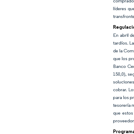
comprador
líderes qu
transfront
Regulació
En abril 
tardíos. L
de la Comi
que los pr
Banco Cen
150,0), se
solucione
cobrar. Lo
para los p
tesorería 
que estos
proveedore
Programa