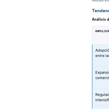
Mordor Int
Tendenc
Análisis 
IMPULSO
Adopció
entre l
Expansi
comerci
Regulac
intensif