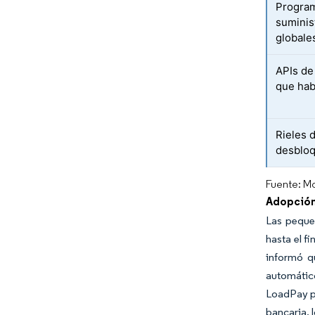
Program
suminis
globale
APIs de
que habi
Rieles 
desbloq
Fuente: Mo
Adopción
Las pequeñ
hasta el f
informó q
automático
LoadPay pr
bancaria, 