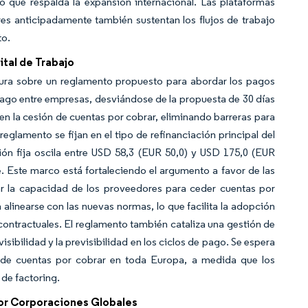
 que respalda la expansión internacional. Las plataformas
es anticipadamente también sustentan los flujos de trabajo
to.
tal de Trabajo
tura sobre un reglamento propuesto para abordar los pagos
 pago entre empresas, desviándose de la propuesta de 30 días
en la cesión de cuentas por cobrar, eliminando barreras para
eglamento se fijan en el tipo de refinanciación principal del
ión fija oscila entre USD 58,3 (EUR 50,0) y USD 175,0 (EUR
e. Este marco está fortaleciendo el argumento a favor de las
ar la capacidad de los proveedores para ceder cuentas por
linearse con las nuevas normas, lo que facilita la adopción
ntractuales. El reglamento también cataliza una gestión de
sibilidad y la previsibilidad en los ciclos de pago. Se espera
 de cuentas por cobrar en toda Europa, a medida que los
de factoring.
or Corporaciones Globales