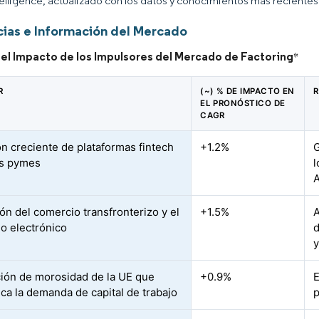
elligence, actualizado con los datos y conocimientos más recientes 
ias e Información del Mercado
del Impacto de los Impulsores del Mercado de Factoring
*
R
(~) % DE IMPACTO EN
R
EL PRONÓSTICO DE
CAGR
n creciente de plataformas fintech
+1.2%
G
as pymes
l
ón del comercio transfronterizo y el
+1.5%
A
o electrónico
d
y
ión de morosidad de la UE que
+0.9%
E
ica la demanda de capital de trabajo
p