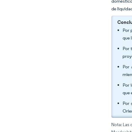
doméstico
de liquida
Conclu
Por 
que 
Por 
proy
Por 
mien
Por 
que 
Por 
Orie
Nota: Las 