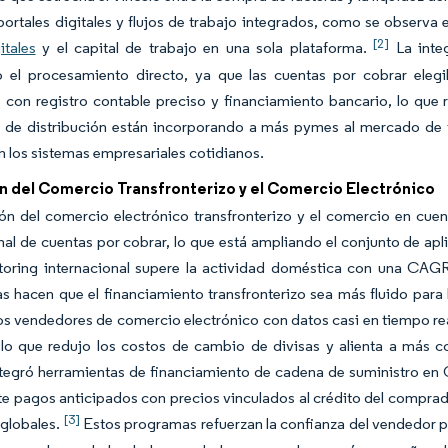
portales digitales y flujos de trabajo integrados, como se observa
[2]
itales
y el capital de trabajo en una sola plataforma.
La integ
 el procesamiento directo, ya que las cuentas por cobrar elegi
 con registro contable preciso y financiamiento bancario, lo que 
 de distribución están incorporando a más pymes al mercado de fa
n los sistemas empresariales cotidianos.
n del Comercio Transfronterizo y el Comercio Electrónico
ón del comercio electrónico transfronterizo y el comercio en cue
nal de cuentas por cobrar, lo que está ampliando el conjunto de ap
ctoring internacional supere la actividad doméstica con una CAG
s hacen que el financiamiento transfronterizo sea más fluido par
os vendedores de comercio electrónico con datos casi en tiempo real
 lo que redujo los costos de cambio de divisas y alienta a más c
tegró herramientas de financiamiento de cadena de suministro en 
e pagos anticipados con precios vinculados al crédito del comprado
[3]
globales.
Estos programas refuerzan la confianza del vendedor por