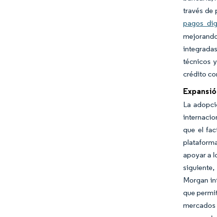
través de 
pagos dig
mejorando
integradas
técnicos y
crédito co
Expansió
La adopci
internacio
que el fa
plataforma
apoyar a l
siguiente,
Morgan in
que permit
mercados 