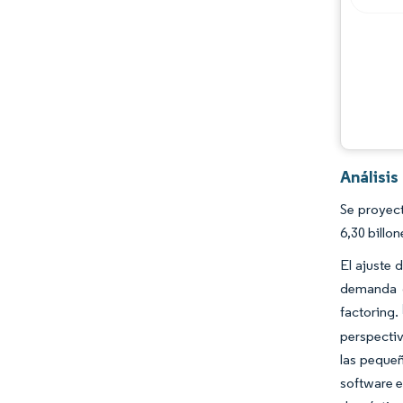
Análisi
Se proyec
6,30 billo
El ajuste 
demanda d
factoring.
perspectiv
las pequeñ
software e