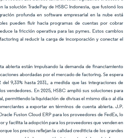
 en la solución TradePay de HSBC Indonesia, que fusionó los
ración profunda en software empresarial en la nube está
bles pueden fluir hacia programas de cuentas por cobrar
reduce la fricción operativa para las pymes. Estos cambios
ctoring al reducir la carga de incorporación y conectar el
nta abierta están impulsando la demanda de financiamiento
licaciones abordadas por el mercado de factoring. Se espera
R del 9,33% hasta 2031, a medida que las integraciones de
a los vendedores. En 2025, HSBC amplió sus soluciones para
, permitiendo la liquidación de divisas el mismo día o al día
omerciantes a exportar en términos de cuenta abierta. J.P.
Oracle Fusion Cloud ERP para los proveedores de FedEx, lo
r y facilita la adopción para los proveedores que venden en
que los precios reflejan la calidad crediticia de los grandes