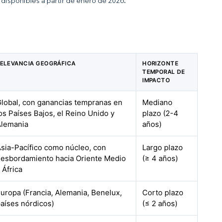
disponibles a partir de enero de 2026.
ELEVANCIA GEOGRÁFICA
HORIZONTE
TEMPORAL DE
IMPACTO
lobal, con ganancias tempranas en
Mediano
os Países Bajos, el Reino Unido y
plazo (2-4
Alemania
años)
sia-Pacífico como núcleo, con
Largo plazo
esbordamiento hacia Oriente Medio
(≥ 4 años)
 África
uropa (Francia, Alemania, Benelux,
Corto plazo
aíses nórdicos)
(≤ 2 años)