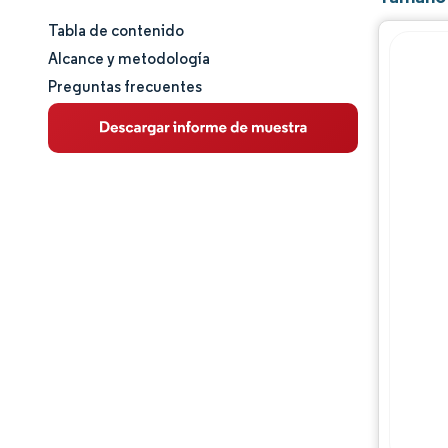
Tabla de contenido
Tamaño y cuota de mercado
Alcance y metodología
Preguntas frecuentes
Análisis de mercado
Tendencias e ideas
Análisis de segmentos
Análisis geográfico
Panorama competitivo
Jugadores principales
Desarrollos de la industria