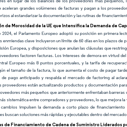
es en lugar de los balances de los proveedores más pequeños, lo
e aceleran grandes volúmenes de facturas y pagan a los proveedor
erizos al estandarizar la documentación y las rutinas de financiamien
n de Morosidad de la UE que Intensifica la Demanda de Capi
de 2024, el Parlamento Europeo adoptó su posición en primera lec
as enmiendas clave incluyeron un límite de 60 días en los plazos de
sión Europea, y disposiciones que anulan las cláusulas que restring
oveedores factoren facturas. Los intereses de demora en virtud del r
tral Europeo más 8 puntos porcentuales, y la tarifa de recuperac
gún el tamaño de la factura, lo que aumenta el costo de pagar tard
s de pago anticipado y respalda el mercado de factoring al aclar
s proveedores están actualizando productos y documentación para a
roveedores más pequeños que anteriormente enfrentaban barreras co
más sistemática entre compradores y proveedores, lo que mejora la vi
 cambios impulsen la demanda a corto plazo de financiamiento
s buscan soluciones más rápidas y ejecutables dentro del mercado 
s de Financiamiento de Cadena de Suministro Liderados p