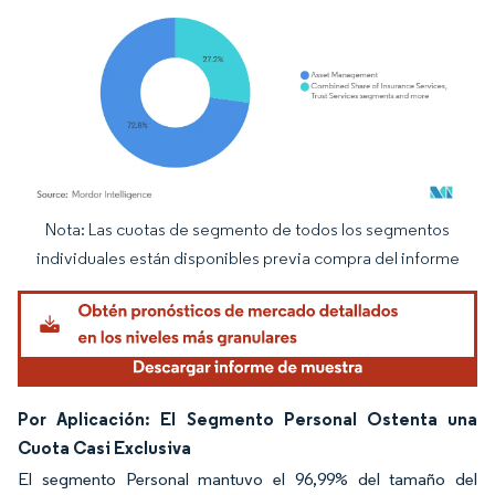
Nota: Las cuotas de segmento de todos los segmentos
Imagen © Mordor Intelligence. El uso requiere atribución según CC BY 4.0.
individuales están disponibles previa compra del informe
Por Aplicación: El Segmento Personal Ostenta una
Cuota Casi Exclusiva
El segmento Personal mantuvo el 96,99% del tamaño del