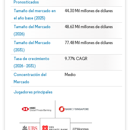
Pronosticados
Tamaño del mercado en
44.30 Mil millones de dólares
el año base (2025)
Tamaño del Mercado
48.63 Mil millones de dólares
(2026)
Tamaño del Mercado
77.48 Mil millones de dólares
(2031)
Tasa de crecimiento
9.77% CAGR
(2026 - 2031)
Concentración del
Medio
Mercado
Imagen © Mordor Intelligence. El uso requiere atribución según CC BY 4.0.
Jugadores principales