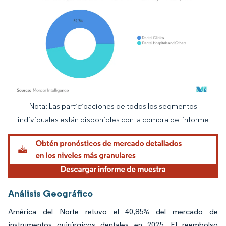
Nota: Las participaciones de todos los segmentos
Imagen © Mordor Intelligence. El uso requiere atribución según CC BY 4.0.
individuales están disponibles con la compra del informe
Análisis Geográfico
América del Norte retuvo el 40,85% del mercado de
instrumentos quirúrgicos dentales en 2025. El reembolso