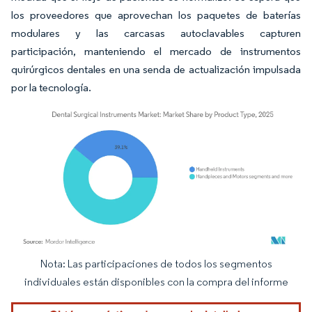
los proveedores que aprovechan los paquetes de baterías
modulares y las carcasas autoclavables capturen
participación, manteniendo el mercado de instrumentos
quirúrgicos dentales en una senda de actualización impulsada
por la tecnología.
Nota: Las participaciones de todos los segmentos
Imagen © Mordor Intelligence. El uso requiere atribución según CC BY 4.0.
individuales están disponibles con la compra del informe