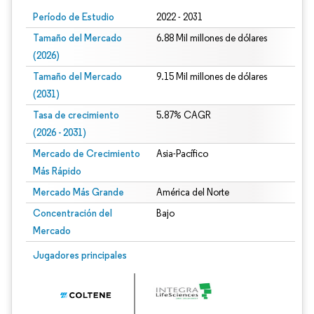
Período de Estudio
2022 - 2031
Tamaño del Mercado
6.88 Mil millones de dólares
(2026)
Tamaño del Mercado
9.15 Mil millones de dólares
(2031)
Tasa de crecimiento
5.87% CAGR
(2026 - 2031)
Mercado de Crecimiento
Asia-Pacífico
Más Rápido
Mercado Más Grande
América del Norte
Concentración del
Bajo
Mercado
Imagen © Mordor Intelligence. El uso requiere atribución según CC BY 4.0.
Jugadores principales