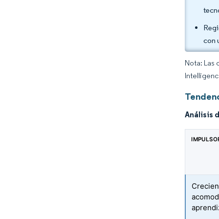
tecn
Regi
con 
Nota: Las 
Intelligen
Tendenc
Análisis 
IMPULSO
Crecien
acomoda 
aprendi