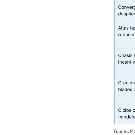
Converg
desplie
Altas t
reducen
Chasis l
incenti
Crecien
blades 
Ciclos 
(modelo
Fuente: Mo