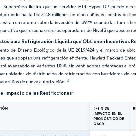
. Supermicro ilustra que un servidor H14 Hyper DP puede ejecu
ahorrando hasta USD 2,8 millones en cinco años en costos de lice
stran un retorno sobre la inversión del 392% cuando las torres h
 narrativa que resuena entre los operadores de Nivel 3 que buscan re
istos para Refrigeración Líquida que Obtienen Incentivos R
ento de Diseño Ecológico de la UE 2019/424 y el marco de ubic
nes que adoptan una refrigeración eficiente. Hewlett Packard Enter
está avanzando en variantes 100% sin ventiladores orientadas al pr
r unidades de distribución de refrigeración con bastidores de ser
[3]
 para sitios de nueva autorización.
del Impacto de las Restricciones
*
CIÓN
(~) % DE
R
IMPACTO EN EL
PRONÓSTICO DE
CAGR