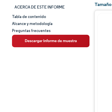
Tamaño 
ACERCA DE ESTE INFORME
Tabla de contenido
Tamaño y cuota de mercado
Alcance y metodología
Preguntas frecuentes
Análisis de mercado
Tendencias e ideas
Análisis de segmentos
Análisis geográfico
Panorama competitivo
Jugadores principales
Desarrollos de la industria