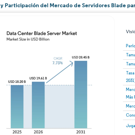
y Participación del Mercado de Servidores Blade pa
Visi
Perí
Tama
Tama
Tasa
2031
Merc
Imagen © Mordor Intelligence. El uso requiere atribució
Más 
Merc
Conc
Image
Juga