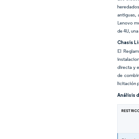
heredados
antiguas, 
Lenovo mue
de 4U, una
Chasis L
El Reglam
instalacio
directa y 
de combina
licitación
Análisis 
RESTRIC