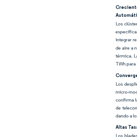
Crecient
Automát
Los clúste
especifica
integrar re
de aire a n
térmica. L
TWh para 2
Converge
Los despli
micro-mod
confirma l
de teleco
dando a lo
Altas Tas
Los blade