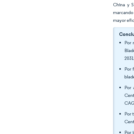
China y S
marcando l
mayor efic
Conclu
Por 
Blad
2031
Por 
blad
Por 
Cent
CAGR
Por 
Cent
Por 