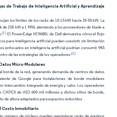
de Trabajo de Inteligencia Artificial y Aprendizaje
mpujan los límites de los racks de 10-15 kW hacia 30-50 kW. La
k de 250 kW a 1 MW, alentando a los proveedores de blade a
[1]
a.
El PowerEdge XE9680L de Dell demuestra cómo el flujo
cos para inteligencia artificial pueden coexistir sin limitación
os enfocados en inteligencia artificial podrían consumir 945
.[2]
entro de las estrategias de los operadores
 Datos Micro-Modulares
o al borde de la red, generando demanda de centros de datos
atente de Google para instalaciones de borde modulares
con intercambio integrado de energía y calor. Los operadores
e CAPEX de USD 600 mil millones a dichos sitios de borde,
rto de altura adaptados para espacios reducidos
l Costo Inmobiliario
to número de núcleos pueden reemplazar racks de equipos