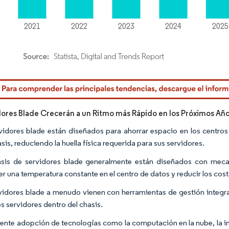
rdor Intelligence. El uso requiere atribución según CC BY 4.0.
dores Blade Crecerán a un Ritmo más Rápido en los Próximos Añ
vidores blade están diseñados para ahorrar espacio en los centros
sis, reduciendo la huella física requerida para sus servidores.
sis de servidores blade generalmente están diseñados con meca
r una temperatura constante en el centro de datos y reducir los cos
vidores blade a menudo vienen con herramientas de gestión integrad
os servidores dentro del chasis.
ente adopción de tecnologías como la computación en la nube, la intel