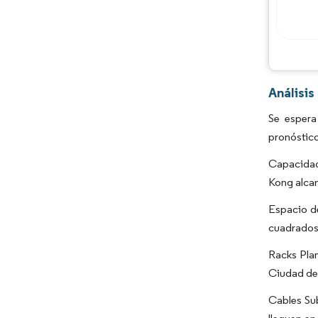
Análisi
Se espera
pronóstic
Capacidad
Kong alca
Espacio de
cuadrados
Racks Plan
Ciudad de 
Cables Su