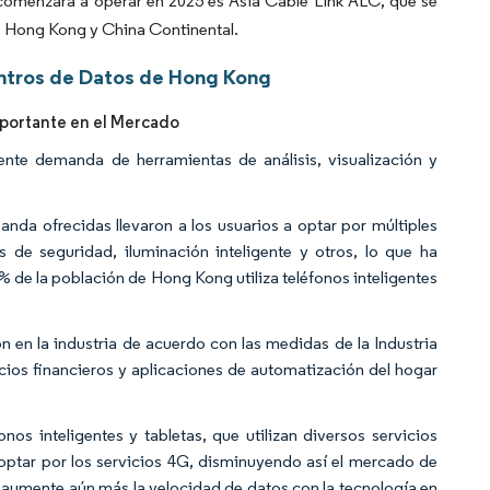
 comenzará a operar en 2025 es Asia Cable Link ALC, que se
de Hong Kong y China Continental.
ntros de Datos de Hong Kong
portante en el Mercado
te demanda de herramientas de análisis, visualización y
anda ofrecidas llevaron a los usuarios a optar por múltiples
as de seguridad, iluminación inteligente y otros, lo que ha
% de la población de Hong Kong utiliza teléfonos inteligentes
n en la industria de acuerdo con las medidas de la Industria
icios financieros y aplicaciones de automatización del hogar
nos inteligentes y tabletas, que utilizan diversos servicios
optar por los servicios 4G, disminuyendo así el mercado de
G aumente aún más la velocidad de datos con la tecnología en