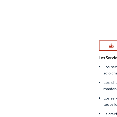
Imagen © Mo
Los Servi
Los ser
solo cha
Los cha
mantene
Los ser
todos l
La creci