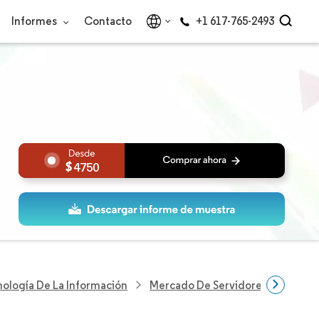
Informes
Contacto
+1 617-765-2493
4750
nología De La Información
Mercado De Servidores De Centr