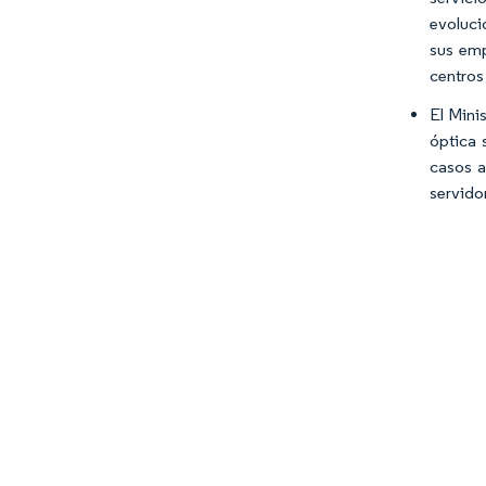
evoluci
sus emp
centros
El Mini
óptica 
casos a
servido