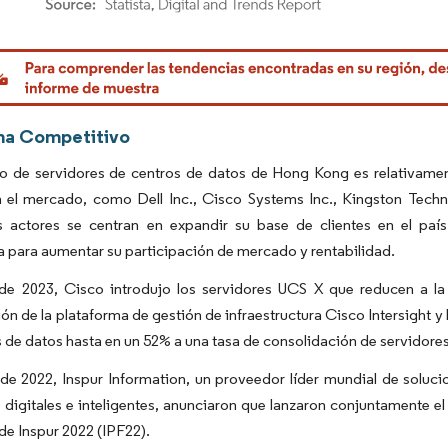
rdor Intelligence. El uso requiere atribución según CC BY 4.0.
ma Competitivo
o de servidores de centros de datos de Hong Kong es relativame
n el mercado, como Dell Inc., Cisco Systems Inc., Kingston Techn
es actores se centran en expandir su base de clientes en el paí
a para aumentar su participación de mercado y rentabilidad.
e 2023, Cisco introdujo los servidores UCS X que reducen a la 
n de la plataforma de gestión de infraestructura Cisco Intersight y
s de datos hasta en un 52% a una tasa de consolidación de servidores
e 2022, Inspur Information, un proveedor líder mundial de soluci
 digitales e inteligentes, anunciaron que lanzaron conjuntamente el
de Inspur 2022 (IPF22).