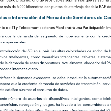
n un futuro próximo. Uno de esos cables submarinos que se estima
or más de 6.000 kilómetros con puntos de aterrizaje desde la RAE 
ias e Información del Mercado de Servidores de Ce
to de TI y Telecomunicaciones Mantendrá una Participación Im
ra que la demanda del segmento de nube aumente con la crecien
os empresariales.
introducción del 5G en el país, las altas velocidades de ancho de b
tivos inteligentes, como wearables inteligentes, tabletas, sistem
ado la demanda de estos dispositivos. Actualmente, alrededor del 96
eder a Internet a diario.
tisfacer la demanda excedente, se debe introducir la automatizació
 espera que la creciente demanda de servicios de transmisión, serv
ente catalice aún más el consumo de datos.
iente número de usuarios de dispositivos inteligentes, como teléfo
ansmisión, navegación y juegos, ha llevado a los consumidores a 
os 3G a lo largo de los años. Se espera que la implementación del 5