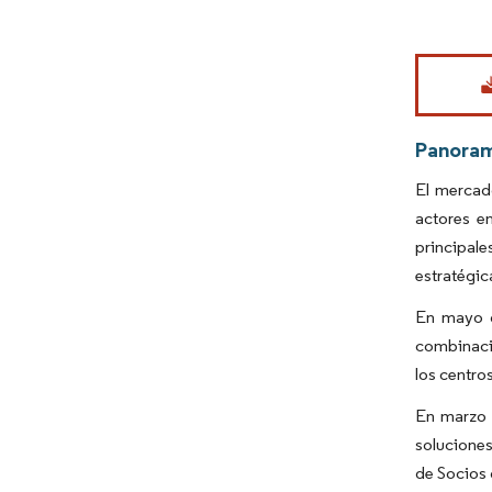
Imagen © Mo
Panora
El mercad
actores e
principal
estratégic
En mayo d
combinació
los centro
En marzo d
soluciones
de Socios 