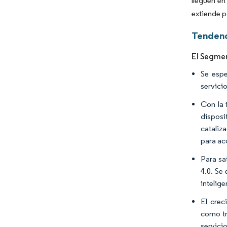
lleguen e
extiende p
Tendenc
El Segmen
Se espe
servici
Con la 
disposi
cataliz
para acc
Para sa
4.0. Se
intelig
El crec
como tr
servici