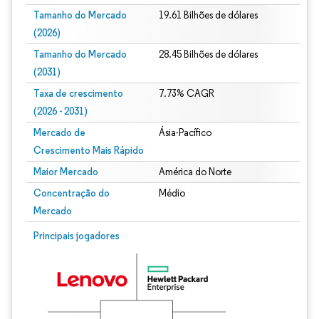
Tamanho do Mercado
19.61 Bilhões de dólares
(2026)
Tamanho do Mercado
28.45 Bilhões de dólares
(2031)
Taxa de crescimento
7.73% CAGR
(2026 - 2031)
Mercado de
Ásia-Pacífico
Crescimento Mais Rápido
Maior Mercado
América do Norte
Concentração do
Médio
Mercado
Imagem © Mordor Intelligence. O reuso requer atribuição conforme CC BY 4.0.
Principais jogadores