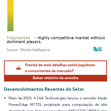
Imagem © Mordor Intelligence. O reuso requer atribuição conforme CC BY 4.0.
Desenvolvimentos Recentes do Setor
Maio de 2025: A Dell Technologies lançou o servidor blade
PowerEdge M7725, projetado para computação de alta
densidade com dois processadores AMD EPYC 9005 Series