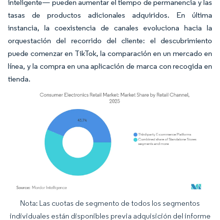
inteligente— pueden aumentar el tiempo de permanencia y las
tasas de productos adicionales adquiridos. En última
instancia, la coexistencia de canales evoluciona hacia la
orquestación del recorrido del cliente: el descubrimiento
puede comenzar en TikTok, la comparación en un mercado en
línea, y la compra en una aplicación de marca con recogida en
tienda.
Nota: Las cuotas de segmento de todos los segmentos
Imagen © Mordor Intelligence. El uso requiere atribución según CC BY 4.0.
individuales están disponibles previa adquisición del informe