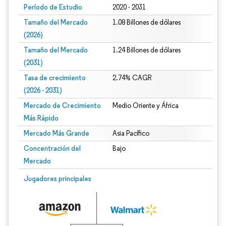
Período de Estudio
2020 - 2031
Tamaño del Mercado
1.08 Billones de dólares
(2026)
Tamaño del Mercado
1.24 Billones de dólares
(2031)
Tasa de crecimiento
2.74% CAGR
(2026 - 2031)
Mercado de Crecimiento
Medio Oriente y África
Más Rápido
Mercado Más Grande
Asia Pacífico
Concentración del
Bajo
Mercado
Imagen © Mordor Intelligence. El uso requiere atribución según CC BY 4.0.
Jugadores principales