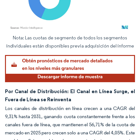
Nota: Las cuotas de segmento de todos los segmentos
Imagen © Mordor Intelligence. El uso requiere atribución según CC BY 4.0.
individuales están disponibles previa adquisición del informe
Por Canal de Distribución: El Canal en Línea Surge, el
Fuera de Línea se Reinventa
Los canales de distribución en línea crecen a una CAGR del
9,31% hasta 2031, ganando cuota constantemente frente a los
canales fuera de línea, que mantienen el 56,71% de la cuota de
mercado en 2025 pero crecen solo a una CAGR del 4,05%. Este