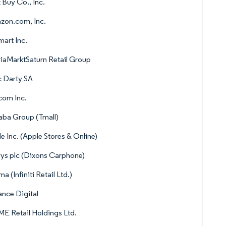
 Buy Co., Inc.
zon.com, Inc.
art Inc.
aMarktSaturn Retail Group
 Darty SA
com Inc.
aba Group (Tmall)
e Inc. (Apple Stores & Online)
ys plc (Dixons Carphone)
a (Infiniti Retail Ltd.)
ance Digital
 Retail Holdings Ltd.