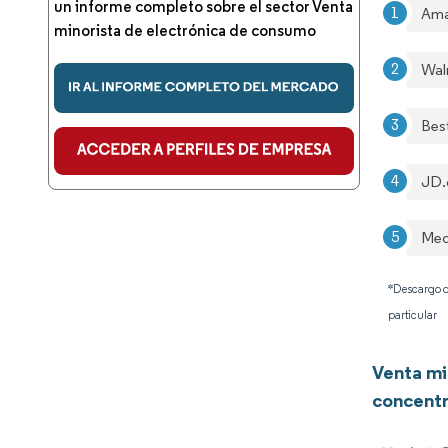
un informe completo sobre el sector Venta
Ama
minorista de electrónica de consumo
Wal
Best
JD.
Med
*Descargo d
particular
Venta mi
concentr