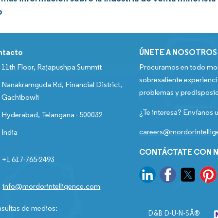
o
ntacto
ÚNETE A NOSOTROS
11th Floor, Rajapushpa Summit
Procuramos en todo mom
sobresaliente experienci
Nanakramguda Rd, Financial District,
problemas y predisposic
Gachibowli
¿Te interesa? Envíanos u
Hyderabad, Telangana - 500032
careers@mordorintelli
India
CONTÁCTATE CON N
+1 617-765-2493
info@mordorintelligence.com
sultas de medios:
D&B D-U-N-SÂ®