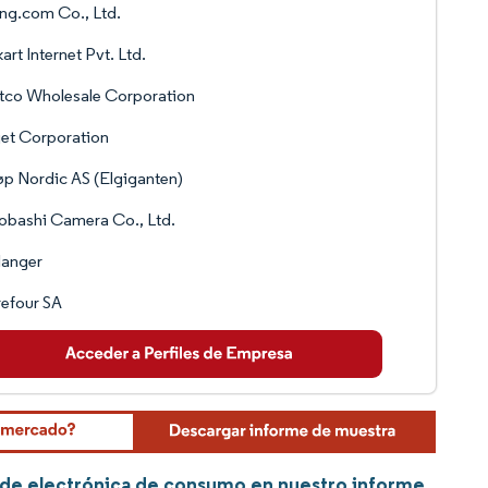
ng.com Co., Ltd.
kart Internet Pvt. Ltd.
tco Wholesale Corporation
et Corporation
øp Nordic AS (Elgiganten)
bashi Camera Co., Ltd.
langer
efour SA
a de electrónica de consumo en nuestro informe