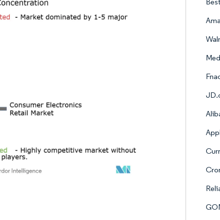
Best
Ama
Walm
Medi
Fnac
JD.
Alib
Appl
Curr
Crom
Reli
GOME