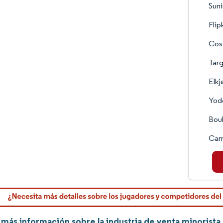
Suni
Flip
Cos
Targ
Elkj
Yodo
Bou
Carr
más información sobre la industria de venta minorist