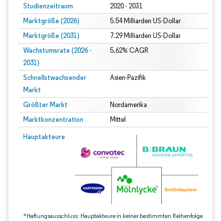
Studienzeitraum
2020 - 2031
Marktgröße (2026)
5.54 Milliarden US-Dollar
Marktgröße (2031)
7.29 Milliarden US-Dollar
Wachstumsrate (2026 -
5.62% CAGR
2031)
Schnellstwachsender
Asien-Pazifik
Markt
Größter Markt
Nordamerika
Marktkonzentration
Mittel
Bild © Mordor Intelligence. Wiederverwendung erfordert Namensnennung gem
Hauptakteure
*Haftungsausschluss: Hauptakteure in keiner bestimmten Reihenfolge