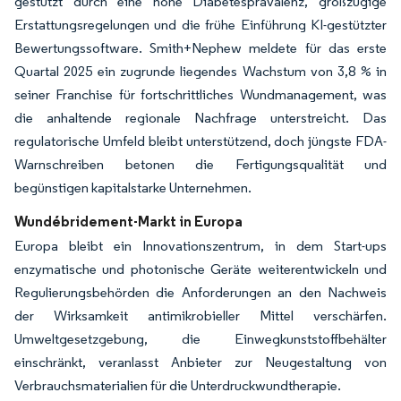
gestützt durch eine hohe Diabetesprävalenz, großzügige
Erstattungsregelungen und die frühe Einführung KI-gestützter
Bewertungssoftware. Smith+Nephew meldete für das erste
Quartal 2025 ein zugrunde liegendes Wachstum von 3,8 % in
seiner Franchise für fortschrittliches Wundmanagement, was
die anhaltende regionale Nachfrage unterstreicht. Das
regulatorische Umfeld bleibt unterstützend, doch jüngste FDA-
Warnschreiben betonen die Fertigungsqualität und
begünstigen kapitalstarke Unternehmen.
Wundébridement-Markt in Europa
Europa bleibt ein Innovationszentrum, in dem Start-ups
enzymatische und photonische Geräte weiterentwickeln und
Regulierungsbehörden die Anforderungen an den Nachweis
der Wirksamkeit antimikrobieller Mittel verschärfen.
Umweltgesetzgebung, die Einwegkunststoffbehälter
einschränkt, veranlasst Anbieter zur Neugestaltung von
Verbrauchsmaterialien für die Unterdruckwundtherapie.