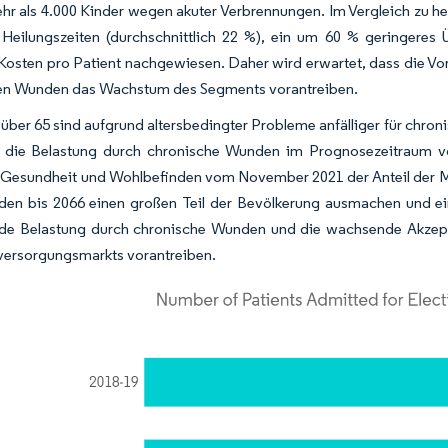
mehr als 4.000 Kinder wegen akuter Verbrennungen. Im Vergleich z
e Heilungszeiten (durchschnittlich 22 %), ein um 60 % geringeres
 Kosten pro Patient nachgewiesen. Daher wird erwartet, dass die 
en Wunden das Wachstum des Segments vorantreiben.
ber 65 sind aufgrund altersbedingter Probleme anfälliger für chro
 die Belastung durch chronische Wunden im Prognosezeitraum vor
ür Gesundheit und Wohlbefinden vom November 2021 der Anteil der Me
den bis 2066 einen großen Teil der Bevölkerung ausmachen und ei
e Belastung durch chronische Wunden und die wachsende Akzept
ersorgungsmarkts vorantreiben.