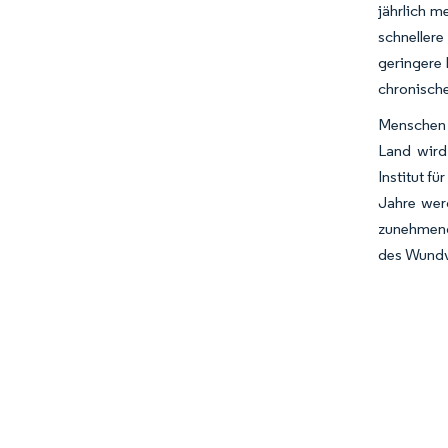
jährlich 
schneller
geringere
chronisch
Menschen ü
Land wird
Institut f
Jahre wer
zunehmend
des Wundv