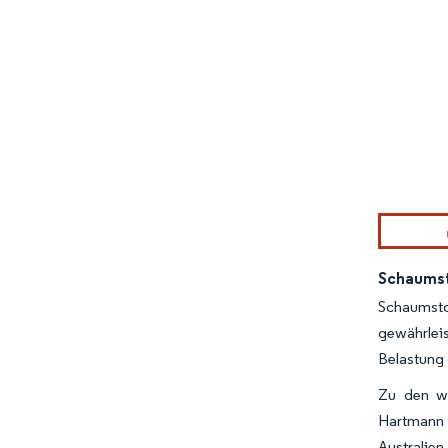
Bild © Mor
Schaumst
Schaumsto
gewährlei
Belastung
Zu den wi
Hartmann 
Australien