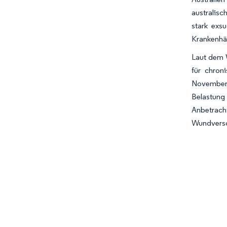
australis
stark exs
Krankenhäu
Laut dem 
für chron
November 
Belastung
Anbetracht
Wundverso