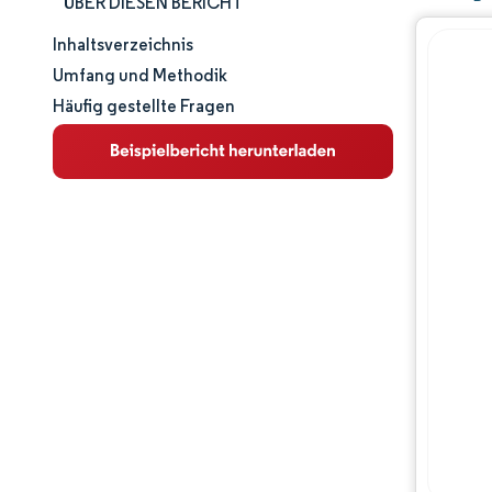
ÜBER DIESEN BERICHT
Inhaltsverzeichnis
Marktgröße und -anteil
Umfang und Methodik
Häufig gestellte Fragen
Marktanalyse
Trends und Einblicke
Wettbewerbslandschaft
Hauptakteure
Chancen & Aussichten
Branchenentwicklungen