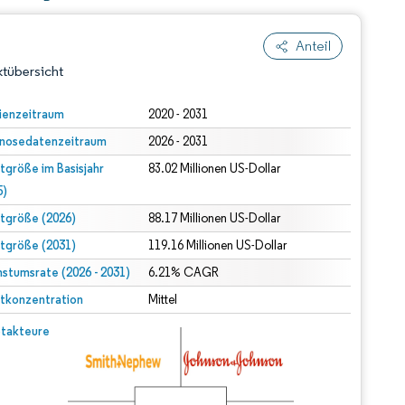
Anteil
tübersicht
ienzeitraum
2020 - 2031
nosedatenzeitraum
2026 - 2031
tgröße im Basisjahr
83.02 Millionen US-Dollar
5)
tgröße (2026)
88.17 Millionen US-Dollar
tgröße (2031)
119.16 Millionen US-Dollar
dert Namensnennung gemäß CC BY 4.0.
stumsrate (2026 - 2031)
6.21% CAGR
tkonzentration
Mittel
© Mordor Intelligence. Wiederverwendung erfordert Namensnennung gemäß CC BY 4.0.
takteure