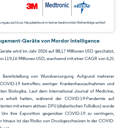
ungsausschluss: Hauptakteure in keiner bestimmten Reihenfolge sortiert
agement-Geräte von Mordor Intelligence
räte wird im Jahr 2026 auf 88,17 Millionen USD geschätzt,
on 119,16 Millionen USD, wachsend mit einer CAGR von 6,21
Bereitstellung von Wundversorgung. Aufgrund mehrerer
 COVID-19 betroffen; weniger Krankenhausaufnahmen und
ten Biologika. Laut dem International Journal of Medicine,
lkus erholt hatten, während der COVID-19-Pandemie auf
tienten mit einem aktiven DFU (diabetischen Fußulkus) wurde
t. Um ihre Exposition gegenüber COVID-19 zu verringern,
er hinaus ist das Risiko von Druckgeschwüren in der COVID-