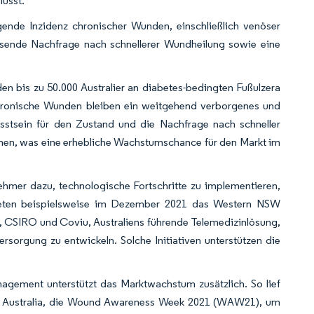
lusst.
ende Inzidenz chronischer Wunden, einschließlich venöser
achsende Nachfrage nach schnellerer Wundheilung sowie eine
den bis zu 50.000 Australier an diabetes-bedingten Fußulzera
Chronische Wunden bleiben ein weitgehend verborgenes und
sstsein für den Zustand und die Nachfrage nach schneller
men, was eine erhebliche Wachstumschance für den Markt im
hmer dazu, technologische Fortschritte zu implementieren,
teten beispielsweise im Dezember 2021 das Western NSW
y, CSIRO und Coviu, Australiens führende Telemedizinlösung,
sorgung zu entwickeln. Solche Initiativen unterstützen die
ement unterstützt das Marktwachstum zusätzlich. So lief
s Australia, die Wound Awareness Week 2021 (WAW21), um