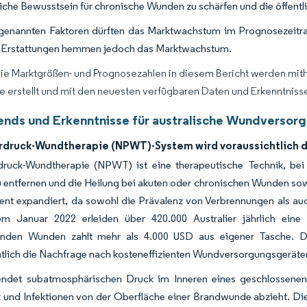
liche Bewusstsein für chronische Wunden zu schärfen und die öffentl
 genannten Faktoren dürften das Marktwachstum im Prognosezeitra
 Erstattungen hemmen jedoch das Marktwachstum.
Die Marktgrößen- und Prognosezahlen in diesem Bericht werden mit
ce erstellt und mit den neuesten verfügbaren Daten und Erkenntnissen
ends und Erkenntnisse für australische Wundvers
rdruck-Wundtherapie (NPWT)-System wird voraussichtlich 
druck-Wundtherapie (NPWT) ist eine therapeutische Technik, be
 entfernen und die Heilung bei akuten oder chronischen Wunden sow
nt expandiert, da sowohl die Prävalenz von Verbrennungen als a
m Januar 2022 erleiden über 420.000 Australier jährlich eine 
renden Wunden zahlt mehr als 4.000 USD aus eigener Tasche. 
htlich die Nachfrage nach kosteneffizienten Wundversorgungsgerät
et subatmosphärischen Druck im Inneren eines geschlossenen 
t und Infektionen von der Oberfläche einer Brandwunde abzieht. Di