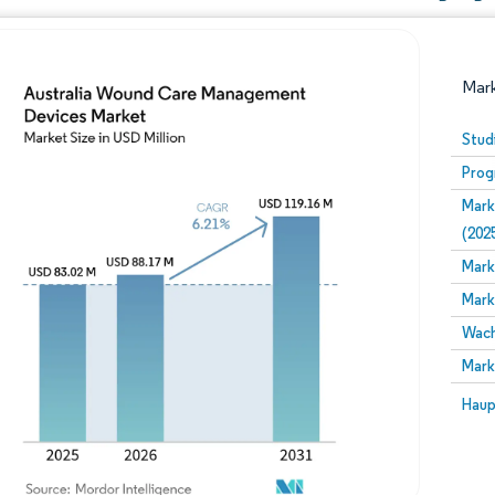
Mark
Stud
Prog
Mark
(202
Mark
Mark
Bild © Mordor Intelligence. Wiederverwendung erfor
Wach
Mark
Bild 
Haup