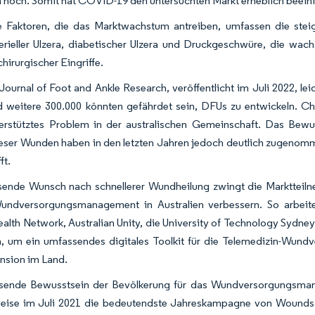
 hoch. Somit hat COVID-19 den untersuchten Markt erheblich beeinf
 Faktoren, die das Marktwachstum antreiben, umfassen die steig
rterieller Ulzera, diabetischer Ulzera und Druckgeschwüre, die w
irurgischer Eingriffe.
ournal of Foot and Ankle Research, veröffentlicht im Juli 2022, lei
d weitere 300.000 könnten gefährdet sein, DFUs zu entwickeln. 
erstütztes Problem in der australischen Gemeinschaft. Das Bewu
ieser Wunden haben in den letzten Jahren jedoch deutlich zugenom
ft.
ende Wunsch nach schnellerer Wundheilung zwingt die Marktteilne
undversorgungsmanagement in Australien verbessern. So arbei
alth Network, Australian Unity, die University of Technology Sydne
um ein umfassendes digitales Toolkit für die Telemedizin-Wundver
nsion im Land.
ende Bewusstsein der Bevölkerung für das Wundversorgungsmanag
weise im Juli 2021 die bedeutendste Jahreskampagne von Wound