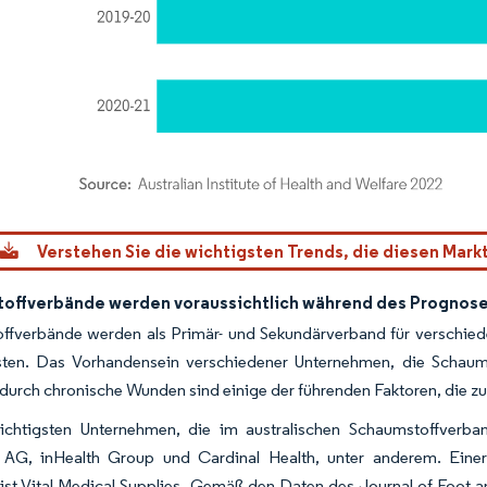
dor Intelligence. Wiederverwendung erfordert Namensnennung gemäß CC BY 4.0.
Verstehen Sie die wichtigsten Trends, die diesen Mark
offverbände werden voraussichtlich während des Prognose
ffverbände werden als Primär- und Sekundärverband für verschied
sten. Das Vorhandensein verschiedener Unternehmen, die Schaums
 durch chronische Wunden sind einige der führenden Faktoren, die
chtigsten Unternehmen, die im australischen Schaumstoffverb
AG, inHealth Group und Cardinal Health, unter anderem. Einer
 ist Vital Medical Supplies. Gemäß den Daten des Journal of Foot a