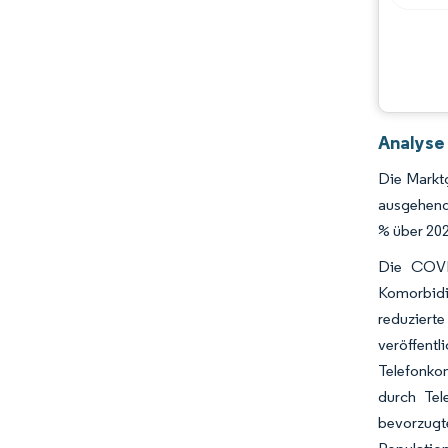
Analyse
Die Markt
ausgehend
% über 20
Die COVI
Komorbidi
reduziert
veröffent
Telefonkon
durch Tel
bevorzugt