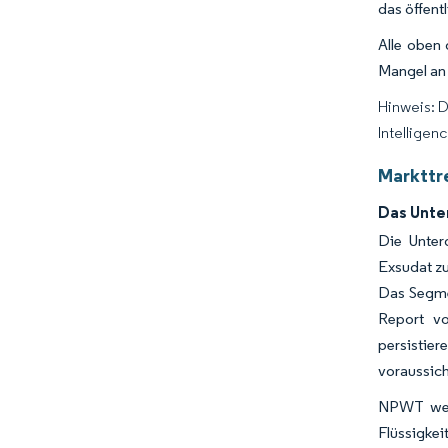
das öffent
Alle oben
Mangel an
Hinweis: 
Intelligen
Markttr
Das Unte
Die Unter
Exsudat zu
Das Segme
Report vo
persistie
voraussic
NPWT wend
Flüssigkei