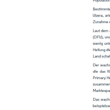
Population
Bestimmte
Ulzera, a
Zunahme ch
Laut dem J
(DFU), un
wenig unt
Heilung d
Land schaf
Der wachs
die das W
Primary He
zusammen, 
Marktexpa
Das wachs
beispiels