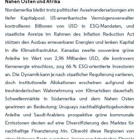
Nahen Osten und Afrika
Nordamerika bleibt trotz politischer Auseinandersetzungen ein
tiefer Kapitalpool. US-amerikanische Vermögensverwalter
kontrollieren Billionen von USD in ESG-Mandaten, und
staatliche Anreize im Rahmen des Inflation Reduction Act
stützen den Ausbau erneuerbarer Energien und lenken Kapital
in die Klimainfrastruktur. Kanadas zweite souveräne grüne
Anleihe im Wert von 2,96 Milliarden USD, die kontrovers
Kernenergie einschloss, zog 66 % ESG-orientierte Investoren
an. Die Dynamik kann je nach staatlicher Regulierung variieren,
doch institutionelle Allokationen erscheinen aufgrund der
treuhänderischen Wahrnehmung von Klimarisiken dauerhaft.
Schwellenmärkte in Südamerika und dem Nahen Osten
gewinnen an Bedeutung; Uruguays nachhaltigkeitsgebundene
Anleihe und Saudi-Arabiens prospektive grüne kommunale
Emissionen deuten auf eine Diversifizierung des Marktes für
nachhaltige Finanzierung hin. Obwohl diese Regionen von
einer kleineren Basis ausgehen, lassen regulatorischer Ehrgeiz