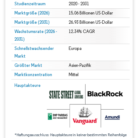
Studienzeitraum
2020 - 2031
Marktgröße (2026)
15.06 Billionen US-Dollar
Marktgröße (2031)
26.93 Billionen US-Dollar
Wachstumsrate (2026 -
12.34% CAGR
2031)
Schnellstwachsender
Europa
Markt
Größter Markt
Asien-Pazifik
Marktkonzentration
Mittel
Bild © Mordor Intelligence. Wiederverwendung erfordert Namensnennung gem
Hauptakteure
*Haftungsausschluss: Hauptakteure in keiner bestimmten Reihenfolge