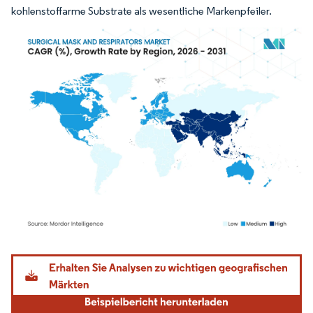
kohlenstoffarme Substrate als wesentliche Markenpfeiler.
Bild © Mordor Intelligence. Wiederverwendung erfordert Namensnennung gemäß