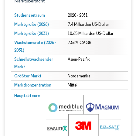
Marktübersicht
Studienzeitraum
2020 - 2031
Marktgröße (2026)
7.4 Milliarden US-Dollar
Marktgröße (2031)
10.65 Milliarden US-Dollar
Wachstumsrate (2026 -
7.56% CAGR
2031)
Schnellstwachsender
Asien-Pazifik
Markt
Größter Markt
Nordamerika
Marktkonzentration
Mittel
Bild © Mordor Intelligence. Wiederverwendung erfordert Namensnennung gem
Hauptakteure