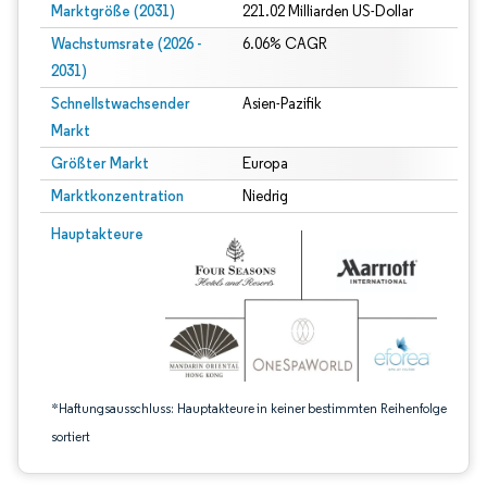
Marktgröße (2031)
221.02 Milliarden US-Dollar
Wachstumsrate (2026 -
6.06% CAGR
2031)
Schnellstwachsender
Asien-Pazifik
Markt
Größter Markt
Europa
Marktkonzentration
Niedrig
Bild © Mordor Intelligence. Wiederverwendung erfordert Namensnennung gem
Hauptakteure
*Haftungsausschluss: Hauptakteure in keiner bestimmten Reihenfolge
sortiert