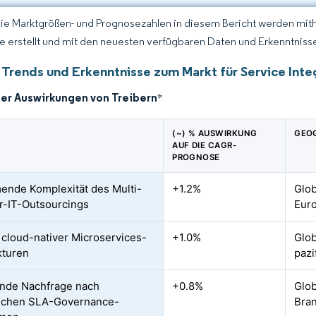
Die Marktgrößen- und Prognosezahlen in diesem Bericht werden mit
ce erstellt und mit den neuesten verfügbaren Daten und Erkenntnissen
 Trends und Erkenntnisse zum Markt für Service In
der Auswirkungen von Treibern
*
(~) % AUSWIRKUNG
GEO
AUF DIE CAGR-
PROGNOSE
nde Komplexität des Multi-
+1.2%
Glob
r-IT-Outsourcings
Eur
 cloud-nativer Microservices-
+1.0%
Glob
kturen
paz
nde Nachfrage nach
+0.8%
Glob
lichen SLA-Governance-
Bra