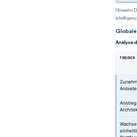
Hinweis: 
Intelligen
Globale
Analyse 
TREIBER
Zunehme
Anbiete
Anstieg
Archite
Wachse
einheit