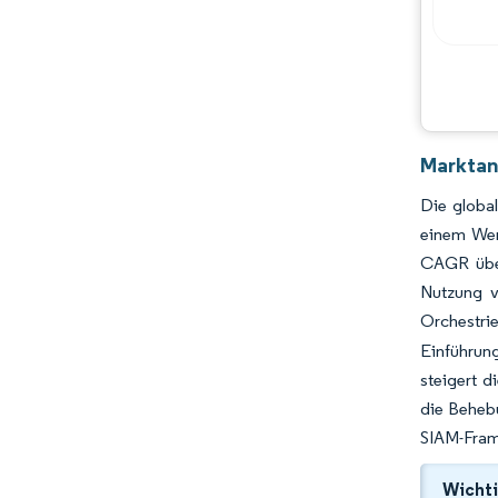
Hauptakteure
Chancen & Aussichten
Branchenentwicklungen
Marktan
Die globa
einem Wer
CAGR über
Nutzung v
Orchestri
Einführun
steigert d
die Behebu
SIAM-Frame
Wichti