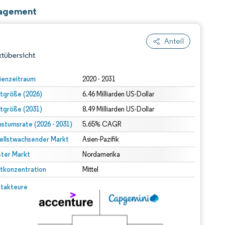
anagement
Anteil
tübersicht
ienzeitraum
2020 - 2031
tgröße (2026)
6.46 Milliarden US-Dollar
tgröße (2031)
8.49 Milliarden US-Dollar
stumsrate (2026 - 2031)
5.65% CAGR
ellstwachsender Markt
Asien-Pazifik
ter Markt
dert Namensnennung gemäß CC BY 4.0.
Nordamerika
tkonzentration
Mittel
© Mordor Intelligence. Wiederverwendung erfordert Namensnennung gemäß CC BY 4.0.
takteure