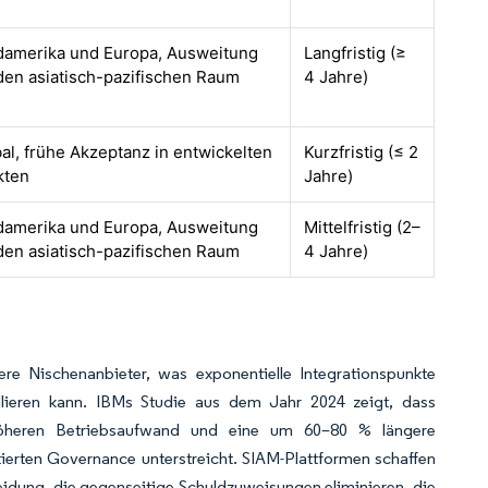
damerika und Europa, Ausweitung
Langfristig (≥
den asiatisch-pazifischen Raum
4 Jahre)
al, frühe Akzeptanz in entwickelten
Kurzfristig (≤ 2
kten
Jahre)
damerika und Europa, Ausweitung
Mittelfristig (2–
den asiatisch-pazifischen Raum
4 Jahre)
e Nischenanbieter, was exponentielle Integrationspunkte
llieren kann. IBMs Studie aus dem Jahr 2024 zeigt, dass
öheren Betriebsaufwand und eine um 60–80 % längere
tierten Governance unterstreicht. SIAM-Plattformen schaffen
rmeidung, die gegenseitige Schuldzuweisungen eliminieren, die