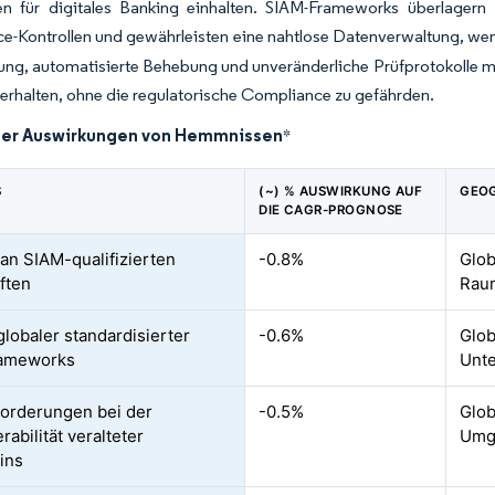
ten für digitales Banking einhalten. SIAM-Frameworks überlagern
e-Kontrollen und gewährleisten eine nahtlose Datenverwaltung, we
ng, automatisierte Behebung und unveränderliche Prüfprotokolle 
erhalten, ohne die regulatorische Compliance zu gefährden.
der Auswirkungen von Hemmnissen
*
S
(~) % AUSWIRKUNG AUF
GEOG
DIE CAGR-PROGNOSE
an SIAM-qualifizierten
-0.8%
Glob
ften
Rau
globaler standardisierter
-0.6%
Glob
ameworks
Unt
orderungen bei der
-0.5%
Glob
rabilität veralteter
Umg
ins