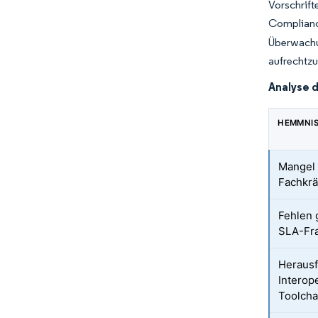
Vorschrif
Complianc
Überwachu
aufrechtzu
Analyse 
HEMMNI
Mangel 
Fachkrä
Fehlen 
SLA-Fr
Herausf
Interope
Toolcha