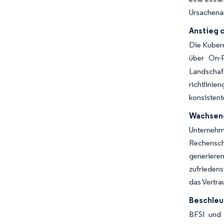
Ursachena
Anstieg 
Die Kubern
über On-P
Landschaf
richtlini
konsistent
Wachsend
Unternehm
Rechensch
generiere
zufriedens
das Vertra
Beschleu
BFSI und 