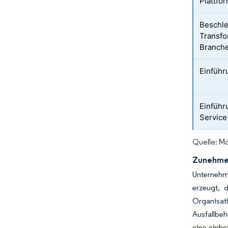
Plattfo
Beschle
Transfo
Branch
Einführ
Einführ
Service
Quelle: Mo
Zunehmen
Unternehm
erzeugt, 
Organisa
Ausfallbeh
eine einhe