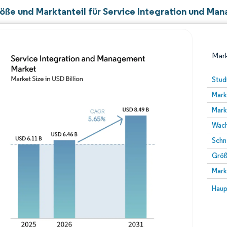
öße und Marktanteil für Service Integration und M
Mark
Stud
Mark
Mark
Wach
Schn
Größ
Bild © Mordor Intelligence. Wiederverwendung erfor
Mark
Bild 
Haup