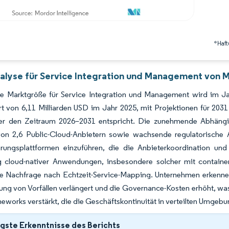
*Haft
alyse für Service Integration und Management von M
le Marktgröße für Service Integration und Management wird im Ja
t von 6,11 Milliarden USD im Jahr 2025, mit Projektionen für 20
 den Zeitraum 2026–2031 entspricht. Die zunehmende Abhängigkei
on 2,6 Public-Cloud-Anbietern sowie wachsende regulatorische A
erungsplattformen einzuführen, die die Anbieterkoordination un
g cloud-nativer Anwendungen, insbesondere solcher mit containeri
ie Nachfrage nach Echtzeit-Service-Mapping. Unternehmen erkennen 
ng von Vorfällen verlängert und die Governance-Kosten erhöht, was
works verstärkt, die die Geschäftskontinuität in verteilten Umgebun
gste Erkenntnisse des Berichts