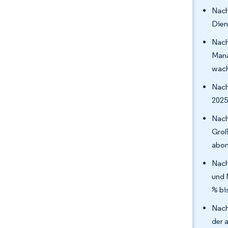
Nach
Dien
Nach
Mana
wach
Nach
2025
Nach
Gro
abon
Nach
und 
% bi
Nach
der 