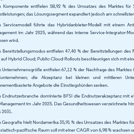
 Komponente entfielen 58,92 % des Umsatzes des Marktes für 
stleistungen; das Lösungssegment expandiert jedoch am schnellsten
 Servicemodell führte das Hybridanbieter-Modell mit einem Ant
gement im Jahr 2025, während das interne Service-Integrator-Mod
sen wird.
 Bereitstellungsmodus entfielen 47,40 % der Bereitstellungen des
 auf Hybrid Cloud; Public-Cloud-Rollouts beschleunigen sich mit ei
 Unternehmensgröße entfielen 67,12 % der Nachfrage des Marktes f
ßunternehmen; die Akzeptanz bei kleinen und mittleren U
nementbasierte Angebote die Einstiegshürden senken.
 Endnutzerbranche dominierte BFSI die Endnutzerakzeptanz mit ein
Management im Jahr 2025. Das Gesundheitswesen verzeichnete hin
s 2031.
 Geografie hielt Nordamerika 35,91 % des Umsatzes des Marktes fü
asiatisch-pazifische Raum soll mit einer CAGR von 6,98 % wachsen 