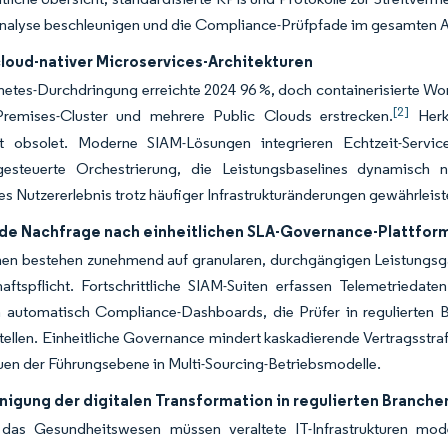
nalyse beschleunigen und die Compliance-Prüfpfade im gesamten A
cloud-nativer Microservices-Architekturen
etes-Durchdringung erreichte 2024 96 %, doch containerisierte Wor
[2]
remises-Cluster und mehrere Public Clouds erstrecken.
Herk
t obsolet. Moderne SIAM-Lösungen integrieren Echtzeit-Servic
engesteuerte Orchestrierung, die Leistungsbaselines dynamisch 
es Nutzererlebnis trotz häufiger Infrastrukturänderungen gewährleist
e Nachfrage nach einheitlichen SLA-Governance-Plattfor
en bestehen zunehmend auf granularen, durchgängigen Leistungsgar
aftspflicht. Fortschrittliche SIAM-Suiten erfassen Telemetriedat
n automatisch Compliance-Dashboards, die Prüfer in reguliert
tellen. Einheitliche Governance mindert kaskadierende Vertragsstra
uen der Führungsebene in Multi-Sourcing-Betriebsmodelle.
nigung der digitalen Transformation in regulierten Branche
das Gesundheitswesen müssen veraltete IT-Infrastrukturen m