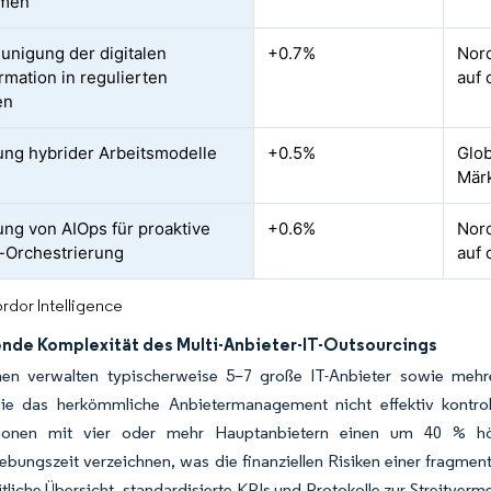
rmen
unigung der digitalen
+0.7%
Nor
rmation in regulierten
auf 
en
ung hybrider Arbeitsmodelle
+0.5%
Glob
Mär
ung von AIOps für proaktive
+0.6%
Nor
-Orchestrierung
auf 
rdor Intelligence
de Komplexität des Multi-Anbieter-IT-Outsourcings
en verwalten typischerweise 5–7 große IT-Anbieter sowie mehrer
die das herkömmliche Anbietermanagement nicht effektiv kontro
tionen mit vier oder mehr Hauptanbietern einen um 40 % h
ebungszeit verzeichnen, was die finanziellen Risiken einer fragmen
itliche Übersicht, standardisierte KPIs und Protokolle zur Streitve