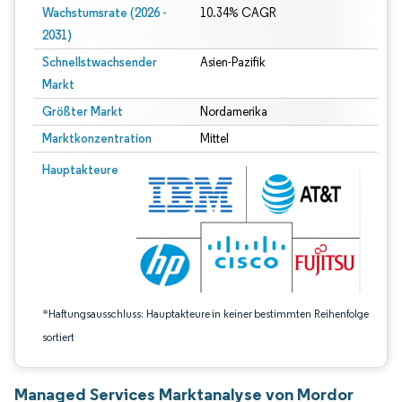
Wachstumsrate (2026 -
10.34% CAGR
2031)
Schnellstwachsender
Asien-Pazifik
Markt
Größter Markt
Nordamerika
Marktkonzentration
Mittel
Bild © Mordor Intelligence. Wiederverwendung erfordert Namensnennung gem
Hauptakteure
*Haftungsausschluss: Hauptakteure in keiner bestimmten Reihenfolge
sortiert
Managed Services Marktanalyse von Mordor