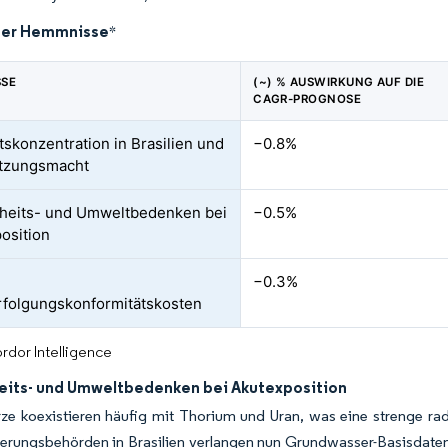
der Hemmnisse
*
SSE
(~) % AUSWIRKUNG AUF DIE
CAGR-PROGNOSE
skonzentration in Brasilien und
−0.8%
etzungsmacht
heits- und Umweltbedenken bei
−0.5%
osition
−0.3%
folgungskonformitätskosten
rdor Intelligence
its- und Umweltbedenken bei Akutexposition
ze koexistieren häufig mit Thorium und Uran, was eine strenge r
ierungsbehörden in Brasilien verlangen nun Grundwasser-Basisdate