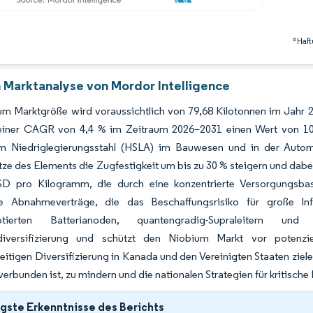
*Haft
 Marktanalyse von Mordor Intelligence
m Marktgröße wird voraussichtlich von 79,68 Kilotonnen im Jahr 2
einer CAGR von 4,4 % im Zeitraum 2026–2031 einen Wert von 103
m Niedriglegierungsstahl (HSLA) im Bauwesen und in der Autom
ze des Elements die Zugfestigkeit um bis zu 30 % steigern und dabei
D pro Kilogramm, die durch eine konzentrierte Versorgungsbasis
ige Abnahmeverträge, die das Beschaffungsrisiko für große In
otierten Batterianoden, quantengradig-Supraleitern und 
diversifizierung und schützt den Niobium Markt vor potenzi
itigen Diversifizierung in Kanada und den Vereinigten Staaten ziel
 verbunden ist, zu mindern und die nationalen Strategien für kritische 
gste Erkenntnisse des Berichts