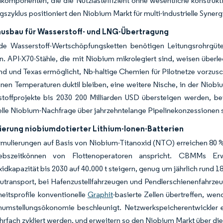
lkomponenten, die die Nutzlasteffizient ohne wesentliche konstru
gszyklus positioniert den Niobium Markt für multi-industrielle Synerg
ausbau für Wasserstoff- und LNG-Übertragung
de Wasserstoff-Wertschöpfungsketten benötigen Leitungsrohrgüt
n. API-X70-Stähle, die mit Niobium mikrolegiert sind, weisen überl
d und Texas ermöglicht, Nb-haltige Chemien für Pilotnetze vorzuschr
nen Temperaturen duktil bleiben, eine weitere Nische, in der Niobiu
stoffprojekte bis 2030 200 Milliarden USD übersteigen werden, 
lle Niobium-Nachfrage über jahrzehntelange Pipelinekonzessionen s
ierung niobiumdotierter Lithium-Ionen-Batterien
mulierungen auf Basis von Niobium-Titanoxid (NTO) erreichen 80 %
iebszeitkönnen von Flottenoperatoren anspricht. CBMMs 
dkapazität bis 2030 auf 40.000 t steigern, genug um jährlich rund 1
transport, bei Hafenzustellfahrzeugen und Pendlerschienenfahrzeug
heitsprofile konventionelle
Graphit
-basierte Zellen übertreffen, we
enumstellungsökonomie beschleunigt. Netzwerkspeicherentwickler
hrfach zykliert werden, und erweitern so den Niobium Markt über die