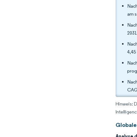
Nach
am s
Nach
2031
Nach
4,45
Nach
prog
Nach
CAGR
Hinweis: 
Intelligen
Globale
Analyse 