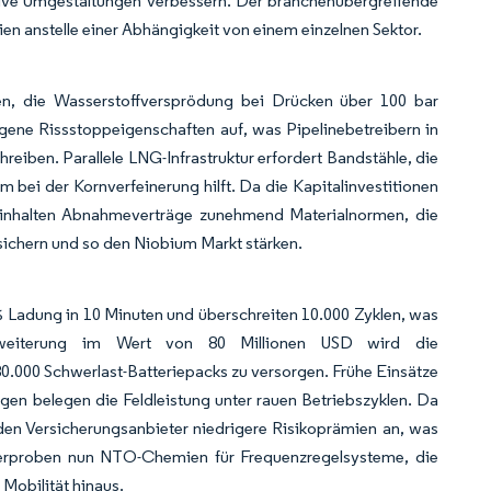
ktive Umgestaltungen verbessern. Der branchenübergreifende
ien anstelle einer Abhängigkeit von einem einzelnen Sektor.
en, die Wasserstoffversprödung bei Drücken über 100 bar
egene Rissstoppeigenschaften auf, was Pipelinebetreibern in
eiben. Parallele LNG-Infrastruktur erfordert Bandstähle, die
m bei der Kornverfeinerung hilft. Da die Kapitalinvestitionen
beinhalten Abnahmeverträge zunehmend Materialnormen, die
ichern und so den Niobium Markt stärken.
 Ladung in 10 Minuten und überschreiten 10.000 Zyklen, was
Erweiterung im Wert von 80 Millionen USD wird die
80.000 Schwerlast-Batteriepacks zu versorgen. Frühe Einsätze
en belegen die Feldleistung unter rauen Betriebszyklen. Da
nden Versicherungsanbieter niedrigere Risikoprämien an, was
 erproben nun NTO-Chemien für Frequenzregelsysteme, die
 Mobilität hinaus.