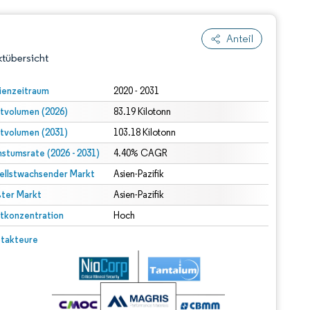
Anteil
tübersicht
ienzeitraum
2020 - 2031
tvolumen (2026)
83.19 Kilotonn
tvolumen (2031)
103.18 Kilotonn
stumsrate (2026 - 2031)
4.40% CAGR
ellstwachsender Markt
Asien-Pazifik
ter Markt
dert Namensnennung gemäß CC BY 4.0.
Asien-Pazifik
tkonzentration
Hoch
© Mordor Intelligence. Wiederverwendung erfordert Namensnennung gemäß CC BY 4.0.
takteure