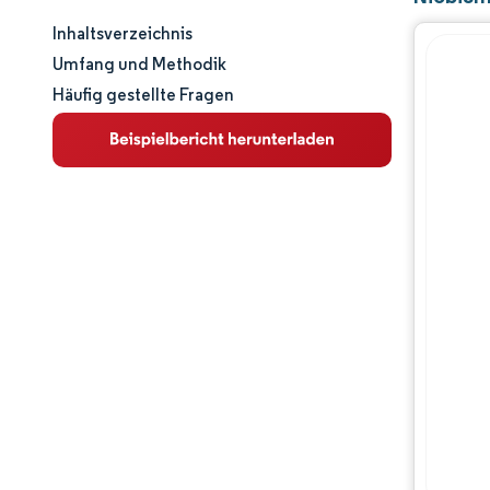
Inhaltsverzeichnis
Marktgröße und -anteil
Umfang und Methodik
Häufig gestellte Fragen
Marktanalyse
Trends und Einblicke
Segmentanalyse
Geografische Analyse
Regulatorisches Umfeld
Wettbewerbslandschaft
Hauptakteure
Chancen & Aussichten