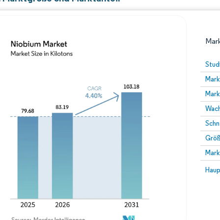
Mark
Stud
Mark
Mark
Wach
Schn
Größ
Bild © Mordor Intelligence. Wiederverwendung erfor
Mark
Bild 
Haup