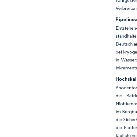
Fahrgestel
Verbreitun
Pipeline
Entstehen
standhalte
Deutschlan
bei kryoge
in Wasser
inkremente
Hochskal
Anodenfor
die Betr
Niobiumoxi
im Bergbau
die Sicher
die Flott
täglich me