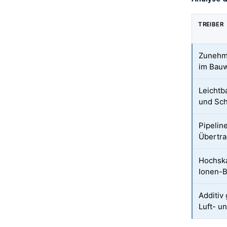
TREIBER
Zunehm
im Bau
Leichtb
und Sch
Pipelin
Übertr
Hochska
Ionen-B
Additiv
Luft- u