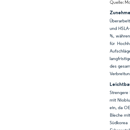
Quelle: Mo
Zunehmen
Überarbeit
und HSLA-
%, währen
für Hochh
Aufschläge
langfristi
des gesam
Verbreitun
Leichtba
Strengere 
mit Niobi
ein, da O
Bleche mit
Südkorea