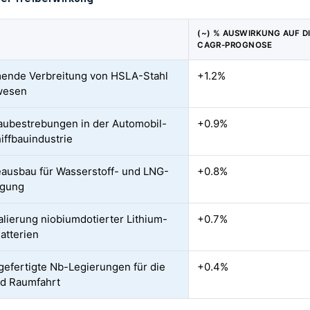
(~) % AUSWIRKUNG AUF D
CAGR-PROGNOSE
ende Verbreitung von HSLA-Stahl
+1.2%
wesen
aubestrebungen in der Automobil-
+0.9%
iffbauindustrie
eausbau für Wasserstoff- und LNG-
+0.8%
agung
lierung niobiumdotierter Lithium-
+0.7%
atterien
 gefertigte Nb-Legierungen für die
+0.4%
nd Raumfahrt