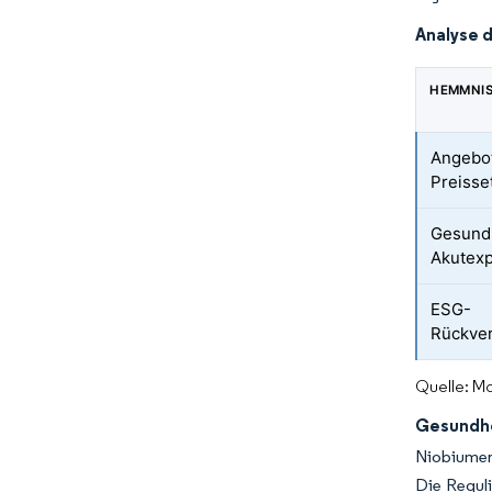
Analyse 
HEMMNI
Angebot
Preiss
Gesund
Akutexp
ESG-
Rückver
Quelle: Mo
Gesundhe
Niobiumer
Die Regul