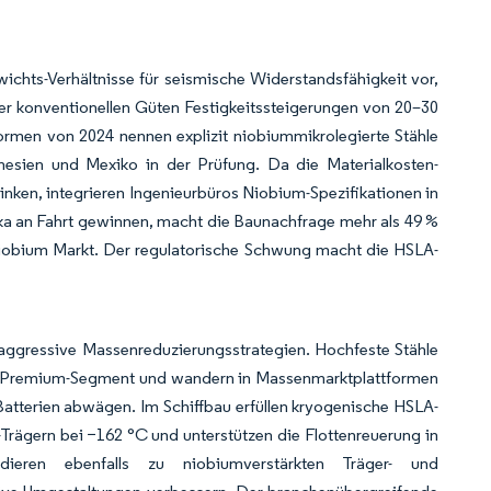
ichts-Verhältnisse für seismische Widerstandsfähigkeit vor,
r konventionellen Güten Festigkeitssteigerungen von 20–30
rmen von 2024 nennen explizit niobiummikrolegierte Stähle
onesien und Mexiko in der Prüfung. Da die Materialkosten-
inken, integrieren Ingenieurbüros Niobium-Spezifikationen in
rika an Fahrt gewinnen, macht die Baunachfrage mehr als 49 %
Niobium Markt. Der regulatorische Schwung macht die HSLA-
 aggressive Massenreduzierungsstrategien. Hochfeste Stähle
 im Premium-Segment und wandern in Massenmarktplattformen
atterien abwägen. Im Schiffbau erfüllen kryogenische HSLA-
rägern bei −162 °C und unterstützen die Flottenreuerung in
dieren ebenfalls zu niobiumverstärkten Träger- und