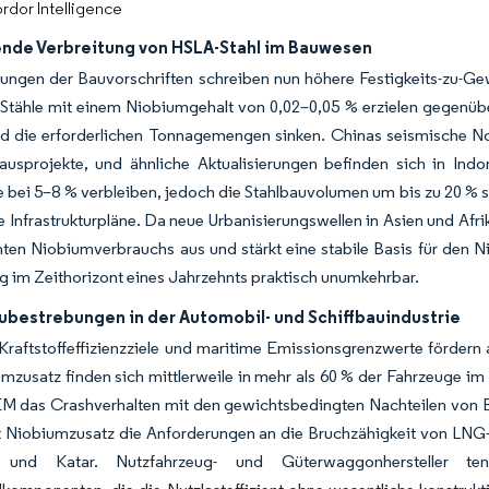
rdor Intelligence
de Verbreitung von HSLA-Stahl im Bauwesen
ungen der Bauvorschriften schreiben nun höhere Festigkeits-zu-Gew
Stähle mit einem Niobiumgehalt von 0,02–0,05 % erzielen gegenübe
d die erforderlichen Tonnagemengen sinken. Chinas seismische No
ausprojekte, und ähnliche Aktualisierungen befinden sich in Ind
 bei 5–8 % verbleiben, jedoch die Stahlbauvolumen um bis zu 20 % s
ge Infrastrukturpläne. Da neue Urbanisierungswellen in Asien und Af
ten Niobiumverbrauchs aus und stärkt eine stabile Basis für den 
g im Zeithorizont eines Jahrzehnts praktisch unumkehrbar.
ubestrebungen in der Automobil- und Schiffbauindustrie
Kraftstoffeffizienzziele und maritime Emissionsgrenzwerte fördern
umzusatz finden sich mittlerweile in mehr als 60 % der Fahrzeuge
EM das Crashverhalten mit den gewichtsbedingten Nachteilen von B
 Niobiumzusatz die Anforderungen an die Bruchzähigkeit von LNG-T
 und Katar. Nutzfahrzeug- und Güterwaggonhersteller ten