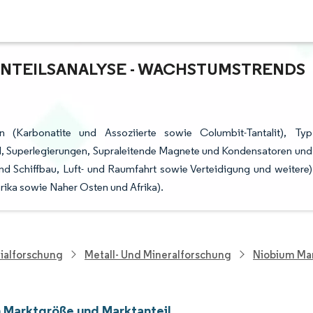
TEILSANALYSE - WACHSTUMSTRENDS U
(Karbonatite und Assoziierte sowie Columbit-Tantalit), Typ
l, Superlegierungen, Supraleitende Magnete und Kondensatoren und
d Schiffbau, Luft- und Raumfahrt sowie Verteidigung und weitere)
ika sowie Naher Osten und Afrika).
ialforschung
Metall- Und Mineralforschung
Niobium Ma
 Marktgröße und Marktanteil