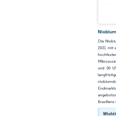
Branchenentwicklungen
Niobium
Die Niobiu
2031 mit 
hochfeste
Mikrozusät
und 50 US
langfrist
niobiumd
Endmarkt
angebotsse
Brasiliens
Wichti