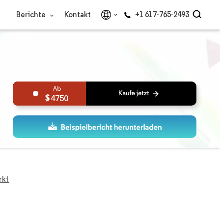
Berichte
Kontakt
+1 617-765-2493
4750
rkt