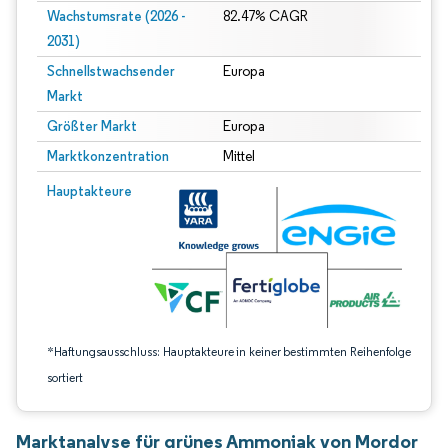
Wachstumsrate (2026 -
82.47% CAGR
2031)
Schnellstwachsender
Europa
Markt
Größter Markt
Europa
Marktkonzentration
Mittel
Bild © Mordor Intelligence. Wiederverwendung erfordert Namensnennung gem
Hauptakteure
*Haftungsausschluss: Hauptakteure in keiner bestimmten Reihenfolge
sortiert
Marktanalyse für grünes Ammoniak von Mordor