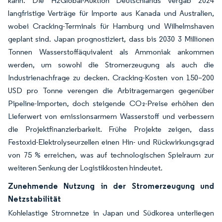
kann. Die H2Global-Auktion Deutschlands vergab 2024
langfristige Verträge für Importe aus Kanada und Australien,
wobei Cracking-Terminals für Hamburg und Wilhelmshaven
geplant sind. Japan prognostiziert, dass bis 2030 3 Millionen
Tonnen Wasserstoffäquivalent als Ammoniak ankommen
werden, um sowohl die Stromerzeugung als auch die
Industrienachfrage zu decken. Cracking-Kosten von 150–200
USD pro Tonne verengen die Arbitragemargen gegenüber
Pipeline-Importen, doch steigende CO₂-Preise erhöhen den
Lieferwert von emissionsarmem Wasserstoff und verbessern
die Projektfinanzierbarkeit. Frühe Projekte zeigen, dass
Festoxid-Elektrolyseurzellen einen Hin- und Rückwirkungsgrad
von 75 % erreichen, was auf technologischen Spielraum zur
weiteren Senkung der Logistikkosten hindeutet.
Zunehmende Nutzung in der Stromerzeugung und
Netzstabilität
Kohlelastige Stromnetze in Japan und Südkorea unterliegen