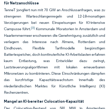
für Netzanschlüsse
TenneT jongliert nun mit 70 GW an Anschlussanfragen, was zu
strengeren Warteschlangenregeln und 12-18-monatigen
Verzögerungen bei neuen Einspeisungen für KI-intensive
[3]
Campusse führt.
Kommunale Moratorien in Amsterdam und
Haarlemmermeer erschweren die Genehmigung zusätzlich und
verlagern das Interesse nach Almere, Rotterdam und
Eindhoven. Flexible Tarifmodelle begünstigen
Batteriespeicher, doch kontinuierliche KI-Arbeitslasten erfahren
kaum Entlastung, was Entwickler dazu zwingt,
Laststeuerungsalgorithmen mit lokalen erneuerbaren
Mikronetzen zu kombinieren. Diese Einschränkungen dämpfen
das kurzfristige Kapazitätswachstum innerhalb des
niederländischen Marktes für Künstliche Intelligenz (KI)
Rechenzentren.
Mangel an KI-bereiter Colocation-Kapazität
Der Colocation-Bestand von 581 MW in Amsterdam