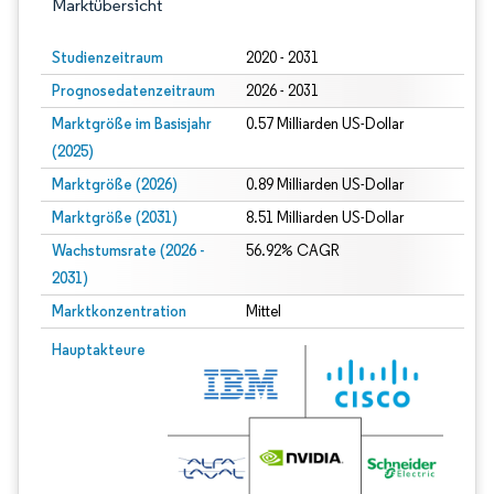
Marktübersicht
Studienzeitraum
2020 - 2031
Prognosedatenzeitraum
2026 - 2031
Marktgröße im Basisjahr
0.57 Milliarden US-Dollar
(2025)
Marktgröße (2026)
0.89 Milliarden US-Dollar
Marktgröße (2031)
8.51 Milliarden US-Dollar
Wachstumsrate (2026 -
56.92% CAGR
2031)
Marktkonzentration
Mittel
Bild © Mordor Intelligence. Wiederverwendung erfordert Namensnennung gem
Hauptakteure