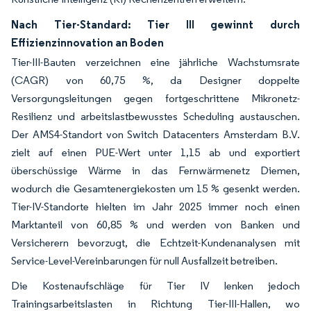
Nach Tier-Standard: Tier III gewinnt durch
Effizienzinnovation an Boden
Tier-III-Bauten verzeichnen eine jährliche Wachstumsrate
(CAGR) von 60,75 %, da Designer doppelte
Versorgungsleitungen gegen fortgeschrittene Mikronetz-
Resilienz und arbeitslastbewusstes Scheduling austauschen.
Der AMS4-Standort von Switch Datacenters Amsterdam B.V.
zielt auf einen PUE-Wert unter 1,15 ab und exportiert
überschüssige Wärme in das Fernwärmenetz Diemen,
wodurch die Gesamtenergiekosten um 15 % gesenkt werden.
Tier-IV-Standorte hielten im Jahr 2025 immer noch einen
Marktanteil von 60,85 % und werden von Banken und
Versicherern bevorzugt, die Echtzeit-Kundenanalysen mit
Service-Level-Vereinbarungen für null Ausfallzeit betreiben.
Die Kostenaufschläge für Tier IV lenken jedoch
Trainingsarbeitslasten in Richtung Tier-III-Hallen, wo