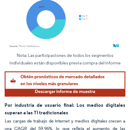
Nota: Las participaciones de todos los segmentos
Imagen © Mordor Intelligence. El uso requiere atribución según CC BY 4.0.
individuales están disponibles previa compra del informe
Por industria de usuario final: Los medios digitales
superan a las TI tradicionales
Las cargas de trabajo de internet y medios digitales crecen a
una CAGR del 59,96%, lo que refleja el aumento de las