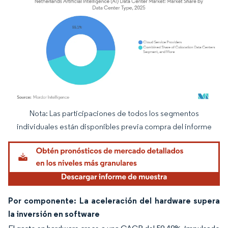
Nota: Las participaciones de todos los segmentos
Imagen © Mordor Intelligence. El uso requiere atribución según CC BY 4.0.
individuales están disponibles previa compra del informe
Por componente: La aceleración del hardware supera
la inversión en software