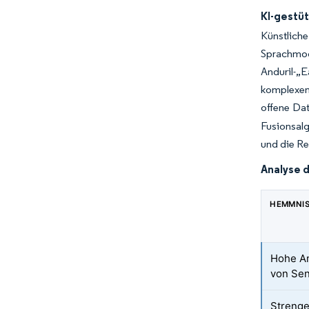
KI-gestü
Künstlich
Sprachmod
Anduril-„
komplexem
offene Da
Fusionsal
und die Re
Analyse 
HEMMNI
Hohe An
von Sen
Strenge