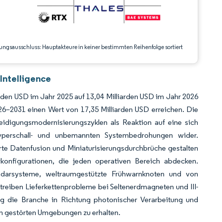
ungsausschluss: Hauptakteure in keiner bestimmten Reihenfolge sortiert
Intelligence
arden USD im Jahr 2025 auf 13,04 Milliarden USD im Jahr 2026
6–2031 einen Wert von 17,35 Milliarden USD erreichen. Die
teidigungsmodernisierungszyklen als Reaktion auf eine sich
yperschall- und unbemannten Systembedrohungen wider.
erte Datenfusion und Miniaturisierungsdurchbrüche gestalten
konfigurationen, die jeden operativen Bereich abdecken.
-Radarsysteme, weltraumgestützte Frühwarnknoten und von
 treiben Lieferkettenprobleme bei Seltenerdmagneten und III-
g die Branche in Richtung photonischer Verarbeitung und
n gestörten Umgebungen zu erhalten.