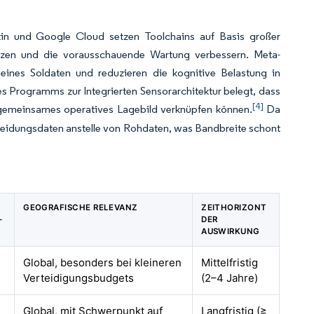
artin und Google Cloud setzen Toolchains auf Basis großer
ürzen und die vorausschauende Wartung verbessern. Meta-
eines Soldaten und reduzieren die kognitive Belastung in
 Programms zur Integrierten Sensorarchitektur belegt, dass
[4]
n gemeinsames operatives Lagebild verknüpfen können.
Da
eidungsdaten anstelle von Rohdaten, was Bandbreite schont
GEOGRAFISCHE RELEVANZ
ZEITHORIZONT
-
DER
AUSWIRKUNG
Global, besonders bei kleineren
Mittelfristig
Verteidigungsbudgets
(2–4 Jahre)
Global, mit Schwerpunkt auf
Langfristig (≥