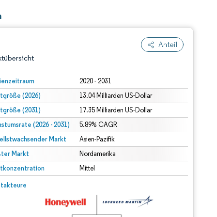
n
Anteil
tübersicht
ienzeitraum
2020 - 2031
tgröße (2026)
13.04 Milliarden US-Dollar
tgröße (2031)
17.35 Milliarden US-Dollar
stumsrate (2026 - 2031)
5.89% CAGR
ellstwachsender Markt
Asien-Pazifik
ter Markt
dert Namensnennung gemäß CC BY 4.0.
Nordamerika
tkonzentration
Mittel
© Mordor Intelligence. Wiederverwendung erfordert Namensnennung gemäß CC BY 4.0.
takteure