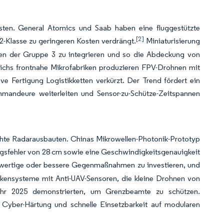
asten. General Atomics und Saab haben eine fluggestützte
[2]
-Klasse zu geringeren Kosten verdrängt.
Miniaturisierung
en der Gruppe 3 zu integrieren und so die Abdeckung von
eichs frontnahe Mikrofabriken produzieren FPV-Drohnen mit
e Fertigung Logistikketten verkürzt. Der Trend fördert ein
mandeure weiterleiten und Sensor-zu-Schütze-Zeitspannen
hte Radarausbauten. Chinas Mikrowellen-Photonik-Prototyp
ungsfehler von 28 cm sowie eine Geschwindigkeitsgenauigkeit
chwertige oder bessere Gegenmaßnahmen zu investieren, und
eckensysteme mit Anti-UAV-Sensoren, die kleine Drohnen von
Jahr 2025 demonstrierten, um Grenzbeamte zu schützen.
g, Cyber-Härtung und schnelle Einsetzbarkeit auf modularen