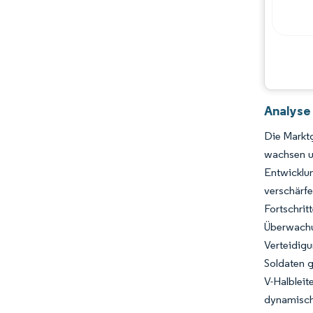
Analyse
Die Marktg
wachsen u
Entwicklun
verschär
Fortschrit
Überwachu
Verteidig
Soldaten g
V-Halblei
dynamisch