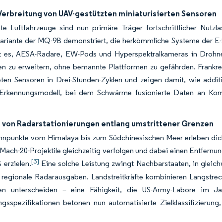
Verbreitung von UAV-gestützten miniaturisierten Sensoren
e Luftfahrzeuge sind nun primäre Träger fortschrittlicher Nutzl
ariante der MQ-9B demonstriert, die herkömmliche Systeme der E-2
t es, AESA-Radare, EW-Pods und Hyperspektralkameras in Drohn
en zu erweitern, ohne bemannte Plattformen zu gefährden. Frankr
ten Sensoren in Drei-Stunden-Zyklen und zeigen damit, wie additiv
s Erkennungsmodell, bei dem Schwärme fusionierte Daten an Kom
von Radarstationierungen entlang umstrittener Grenzen
nnpunkte vom Himalaya bis zum Südchinesischen Meer erleben dic
Mach-20-Projektile gleichzeitig verfolgen und dabei einen Entfern
[3]
 erzielen.
Eine solche Leistung zwingt Nachbarstaaten, in glei
rt regionale Radarausgaben. Landstreitkräfte kombinieren Langstr
len unterscheiden – eine Fähigkeit, die US-Army-Labore im 
ngsspezifikationen betonen nun automatisierte Zielklassifizierun