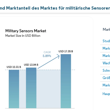
nd Marktanteil des Marktes für militärische Sensore
Mark
Stud
Mark
Mark
Wach
Schn
Größ
Bild © Mordor Intelligence. Wiederverwendung erfor
Mark
Bild 
Haup