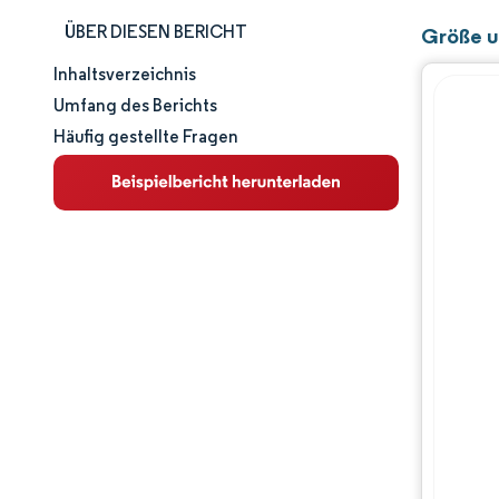
ÜBER DIESEN BERICHT
Größe u
Inhaltsverzeichnis
Marktgröße und -anteil
Umfang des Berichts
Häufig gestellte Fragen
Marktanalyse
Trends und Einblicke
Segmentanalyse
Geografische Analyse
Wettbewerbslandschaft
Hauptakteure
Branchenentwicklungen