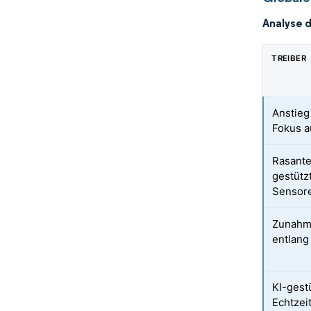
Analyse 
TREIBER
Anstieg
Fokus a
Rasante
gestütz
Sensor
Zunahme
entlang
KI-gest
Echtzei