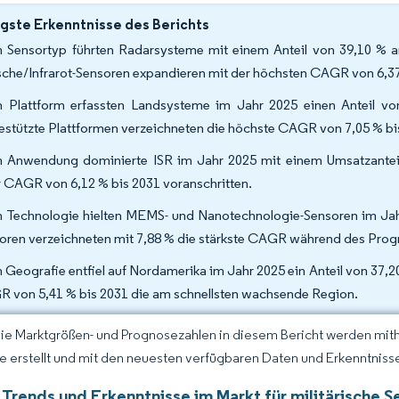
gste Erkenntnisse des Berichts
 Sensortyp führten Radarsysteme mit einem Anteil von 39,10 % am 
sche/Infrarot-Sensoren expandieren mit der höchsten CAGR von 6,37
 Plattform erfassten Landsysteme im Jahr 2025 einen Anteil von
gestützte Plattformen verzeichneten die höchste CAGR von 7,05 % bi
 Anwendung dominierte ISR im Jahr 2025 mit einem Umsatzanteil
r CAGR von 6,12 % bis 2031 voranschritten.
 Technologie hielten MEMS- und Nanotechnologie-Sensoren im Jahr
oren verzeichneten mit 7,88 % die stärkste CAGR während des Pro
 Geografie entfiel auf Nordamerika im Jahr 2025 ein Anteil von 37,2
 von 5,41 % bis 2031 die am schnellsten wachsende Region.
Die Marktgrößen- und Prognosezahlen in diesem Bericht werden mit
ce erstellt und mit den neuesten verfügbaren Daten und Erkenntnissen
 Trends und Erkenntnisse im Markt für militärische 