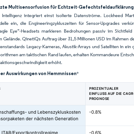
tzte Multisensorfusion für Echtzeit-Gefechtsfeldaufklärung
e Intelligenz integriert einst isolierte Datenströme. Lockheed M
elle ein, die Engineeringzykluszeiten für Sensor-Upgrades verk
Eagle Eye”-Headsets markieren Bedrohungen passiv im Sichtfeld 
 Gelände. QinetiQs Auftrag über 31,5 Millionen USD im Rahmen des
tenstandards Legacy-Kameras, Akustik-Arrays und Satelliten in ei
gorithmen am taktischen Rand laufen, erhalten Kommandeure Entsch
aktionsgeschwindigkeit erhöht.
der Auswirkungen von Hemmnissen
*
S
PROZENTUALER
EINFLUSS AUF DIE CAGR
PROGNOSE
schaffungs- und Lebenszykluskosten
-0.8%
sorpaketen der nächsten Generation
 ITAR/Exportkontrollregime
-0.6%