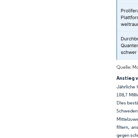
Prolife
Plattfo
weltrau
Durchbr
Quanten
schwer 
Quelle: Mo
Anstieg 
Jährliche 
108,7 Mill
Dies bestä
Schweden
Mittelzuw
filtern, 
gegen sch