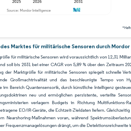
*Haft
 des Marktes für militärische Sensoren durch Mordor 
röße für militärische Sensoren wird voraussichtlich von 12,31 Milli
nd soll bis 2031 bei einer CAGR von 5,89 % über den Zeitraum 202
g der Marktgröße für militärische Sensoren spiegelt schnelle Ver
fende Großmachtrivalität und das beschleunigte Tempo von H
te im Bereich Quantensensorik, durch künstliche Intelligenz gesteu
ngsdoktrinen neu und ermöglichen persistente, verteilte Sensor
ungsministerien verlagern Budgets in Richtung Multifunktions
etragene EO/IR-Geräte, die Echtzeit-Zieldaten liefern. Gleichzeitig
tern Nearshoring-Maßnahmen voran, während Spektrumsüberlastun
er Frequenzmanagelösungen drängt, um die Detektionsreichweite i