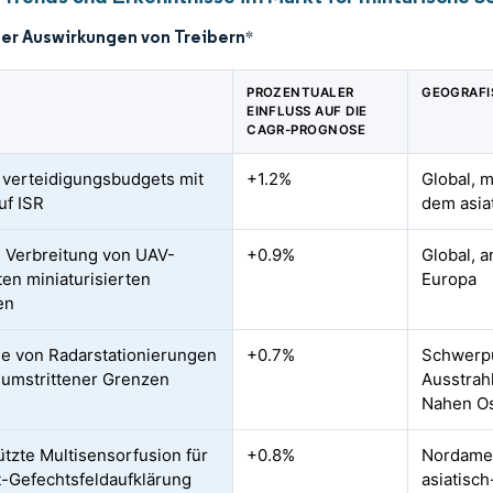
der Auswirkungen von Treibern
*
PROZENTUALER
GEOGRAFI
EINFLUSS AUF DIE
CAGR-PROGNOSE
 verteidigungsbudgets mit
+1.2%
Global, 
uf ISR
dem asia
 Verbreitung von UAV-
+0.9%
Global, 
ten miniaturisierten
Europa
en
 von Radarstationierungen
+0.7%
Schwerpu
 umstrittener Grenzen
Ausstrah
Nahen Os
ützte Multisensorfusion für
+0.8%
Nordamer
t-Gefechtsfeldaufklärung
asiatisc