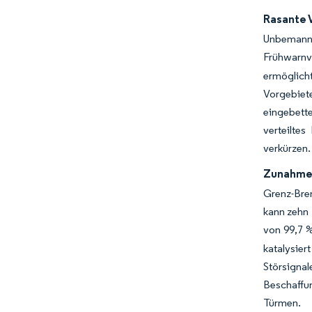
Rasante 
Unbemannt
Frühwarnv
ermöglich
Vorgebiet
eingebette
verteilte
verkürzen.
Zunahme 
Grenz-Bre
kann zehn 
von 99,7 %
katalysie
Störsigna
Beschaffu
Türmen.