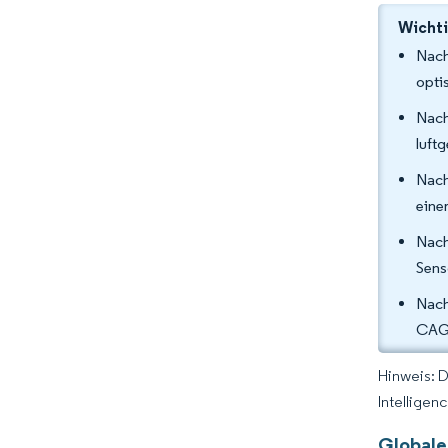
Wichti
Nach
opti
Nach
luft
Nach
eine
Nach
Sens
Nach
CAGR
Hinweis: 
Intelligen
Globale