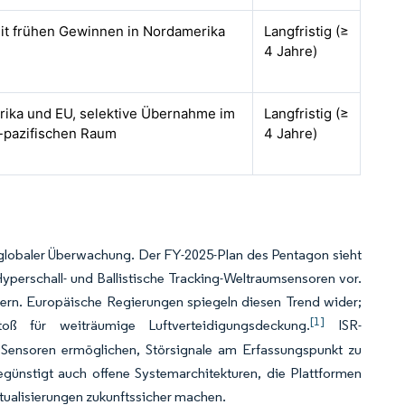
mit frühen Gewinnen in Nordamerika
Langfristig (≥
4 Jahre)
ika und EU, selektive Übernahme im
Langfristig (≥
h-pazifischen Raum
4 Jahre)
r globaler Überwachung. Der FY-2025-Plan des Pentagon sieht
 Hyperschall- und Ballistische Tracking-Weltraumsensoren vor.
uern. Europäische Regierungen spiegeln diesen Trend wider;
[1]
ß für weiträumige Luftverteidigungsdeckung.
ISR-
Sensoren ermöglichen, Störsignale am Erfassungspunkt zu
günstigt auch offene Systemarchitekturen, die Plattformen
ualisierungen zukunftssicher machen.