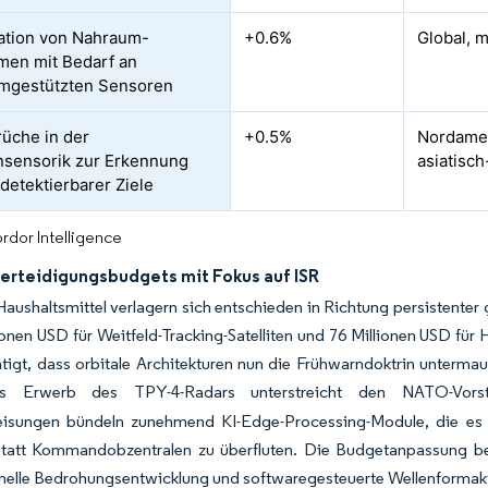
ration von Nahraum-
+0.6%
Global, 
rmen mit Bedarf an
mgestützten Sensoren
üche in der
+0.5%
Nordamer
sensorik zur Erkennung
asiatisc
detektierbarer Ziele
rdor Intelligence
verteidigungsbudgets mit Fokus auf ISR
Haushaltsmittel verlagern sich entschieden in Richtung persistente
ionen USD für Weitfeld-Tracking-Satelliten und 76 Millionen USD für
tigt, dass orbitale Architekturen nun die Frühwarndoktrin unterma
s Erwerb des TPY-4-Radars unterstreicht den NATO-Vorsto
eisungen bündeln zunehmend KI-Edge-Processing-Module, die es 
anstatt Kommandobzentralen zu überfluten. Die Budgetanpassung be
nelle Bedrohungsentwicklung und softwaregesteuerte Wellenformakt