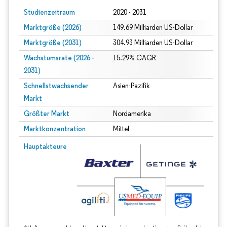
Studienzeitraum
2020 - 2031
Marktgröße (2026)
149.69 Milliarden US-Dollar
Marktgröße (2031)
304.93 Milliarden US-Dollar
Wachstumsrate (2026 -
15.29% CAGR
2031)
Schnellstwachsender
Asien-Pazifik
Markt
Größter Markt
Nordamerika
Marktkonzentration
Mittel
Bild © Mordor Intelligence. Wiederverwendung erfordert Namensnennung gem
Hauptakteure