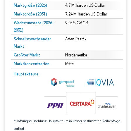
Marktgröße (2026)
4.7 Milliarden US-Dollar
Marktgröße (2031)
7.24 Milliarden US-Dollar
Wachstumsrate (2026 -
9.03% CAGR
2031)
Schnellstwachsender
Asien-Pazifik
Markt
Größter Markt
Nordamerika
Marktkonzentration
Mittel
Bild © Mordor Intelligence. Wiederverwendung erfordert Namensnennung gem
Hauptakteure
*Haftungsausschluss: Hauptakteure in keiner bestimmten Reihenfolge
sortiert