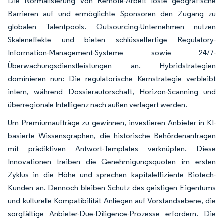
Die Normalisierung von Remote-Arbeit löste geografische
Barrieren auf und ermöglichte Sponsoren den Zugang zu
globalen Talentpools. Outsourcing-Unternehmen nutzen
Skaleneffekte und bieten schlüsselfertige Regulatory-
Information-Management-Systeme sowie 24/7-
Überwachungsdienstleistungen an. Hybridstrategien
dominieren nun: Die regulatorische Kernstrategie verbleibt
intern, während Dossierautorschaft, Horizon-Scanning und
überregionale Intelligenz nach außen verlagert werden.
Um Premiumaufträge zu gewinnen, investieren Anbieter in KI-
basierte Wissensgraphen, die historische Behördenanfragen
mit prädiktiven Antwort-Templates verknüpfen. Diese
Innovationen treiben die Genehmigungsquoten im ersten
Zyklus in die Höhe und sprechen kapitaleffiziente Biotech-
Kunden an. Dennoch bleiben Schutz des geistigen Eigentums
und kulturelle Kompatibilität Anliegen auf Vorstandsebene, die
sorgfältige Anbieter-Due-Diligence-Prozesse erfordern. Die