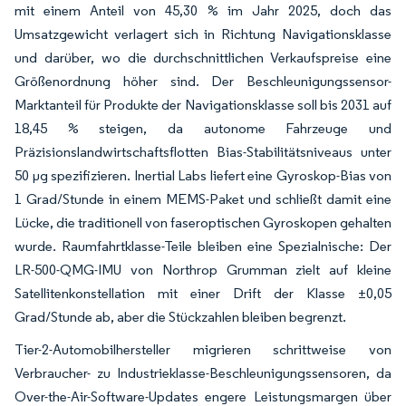
mit einem Anteil von 45,30 % im Jahr 2025, doch das
Umsatzgewicht verlagert sich in Richtung Navigationsklasse
und darüber, wo die durchschnittlichen Verkaufspreise eine
Größenordnung höher sind. Der Beschleunigungssensor-
Marktanteil für Produkte der Navigationsklasse soll bis 2031 auf
18,45 % steigen, da autonome Fahrzeuge und
Präzisionslandwirtschaftsflotten Bias-Stabilitätsniveaus unter
50 µg spezifizieren. Inertial Labs liefert eine Gyroskop-Bias von
1 Grad/Stunde in einem MEMS-Paket und schließt damit eine
Lücke, die traditionell von faseroptischen Gyroskopen gehalten
wurde. Raumfahrtklasse-Teile bleiben eine Spezialnische: Der
LR-500-QMG-IMU von Northrop Grumman zielt auf kleine
Satellitenkonstellation mit einer Drift der Klasse ±0,05
Grad/Stunde ab, aber die Stückzahlen bleiben begrenzt.
Tier-2-Automobilhersteller migrieren schrittweise von
Verbraucher- zu Industrieklasse-Beschleunigungssensoren, da
Over-the-Air-Software-Updates engere Leistungsmargen über