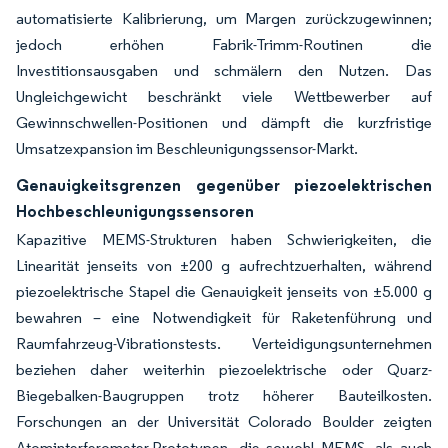
automatisierte Kalibrierung, um Margen zurückzugewinnen;
jedoch erhöhen Fabrik-Trimm-Routinen die
Investitionsausgaben und schmälern den Nutzen. Das
Ungleichgewicht beschränkt viele Wettbewerber auf
Gewinnschwellen-Positionen und dämpft die kurzfristige
Umsatzexpansion im Beschleunigungssensor-Markt.
Genauigkeitsgrenzen gegenüber piezoelektrischen
Hochbeschleunigungssensoren
Kapazitive MEMS-Strukturen haben Schwierigkeiten, die
Linearität jenseits von ±200 g aufrechtzuerhalten, während
piezoelektrische Stapel die Genauigkeit jenseits von ±5.000 g
bewahren – eine Notwendigkeit für Raketenführung und
Raumfahrzeug-Vibrationstests. Verteidigungsunternehmen
beziehen daher weiterhin piezoelektrische oder Quarz-
Biegebalken-Baugruppen trotz höherer Bauteilkosten.
Forschungen an der Universität Colorado Boulder zeigten
Atominterferometer-Prototypen, die sowohl MEMS- als auch