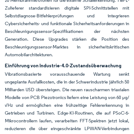
zu Membranmikrofonen für die externe Schallerkennung. Tier-1-
Zulieferer standardisieren digitale SPI-Schnittstellen mit
Selbstdiagnose-Bitfehlerprüfungen und integrieren
Cybersicherheits- und funktionale Sicherheitsanforderungen in
Beschleunigungssensor-Spezifikationen der nächsten
Generation. Diese Upgrades stärken die Position des
Beschleunigungssensor-Marktes in sicherheitskritischen
Automobilarchitekturen.
Einführung von Industrie-4.0-Zustandsüberwachung
Vibrationsbasierte vorausschauende Wartung senkt
ungeplante Ausfallkosten, die in der Schwerindustrie jährlich 50
Milliarden USD übersteigen. Die neuen rauscharmen triaxialen
Modelle von PCB Piezotronics liefern eine Leistung von 60 μg/
√Hz und ermöglichen eine frühzeitige Fehlererkennung in
Getrieben und Turbinen. Edge-KI-Routinen, die auf PSoC-6-
Mikrocontrollern laufen, verarbeiten FFT-Spektren jetzt lokal,
reduzieren die über eingeschränkte LPWAN-Verbindungen