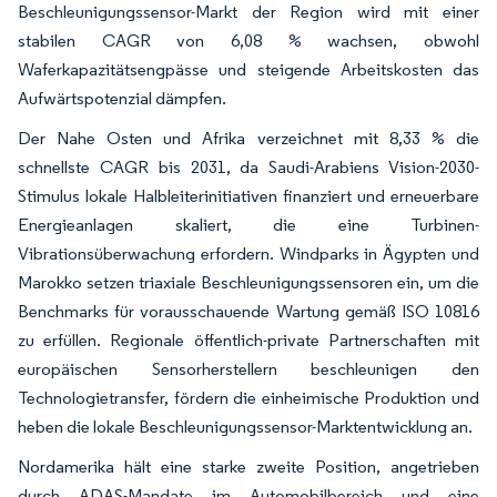
Beschleunigungssensor-Markt der Region wird mit einer
stabilen CAGR von 6,08 % wachsen, obwohl
Waferkapazitätsengpässe und steigende Arbeitskosten das
Aufwärtspotenzial dämpfen.
Der Nahe Osten und Afrika verzeichnet mit 8,33 % die
schnellste CAGR bis 2031, da Saudi-Arabiens Vision-2030-
Stimulus lokale Halbleiterinitiativen finanziert und erneuerbare
Energieanlagen skaliert, die eine Turbinen-
Vibrationsüberwachung erfordern. Windparks in Ägypten und
Marokko setzen triaxiale Beschleunigungssensoren ein, um die
Benchmarks für vorausschauende Wartung gemäß ISO 10816
zu erfüllen. Regionale öffentlich-private Partnerschaften mit
europäischen Sensorherstellern beschleunigen den
Technologietransfer, fördern die einheimische Produktion und
heben die lokale Beschleunigungssensor-Marktentwicklung an.
Nordamerika hält eine starke zweite Position, angetrieben
durch ADAS-Mandate im Automobilbereich und eine