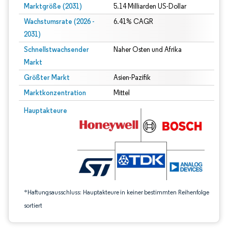
Marktgröße (2031)
5.14 Milliarden US-Dollar
Wachstumsrate (2026 -
6.41% CAGR
2031)
Schnellstwachsender
Naher Osten und Afrika
Markt
Größter Markt
Asien-Pazifik
Marktkonzentration
Mittel
Bild © Mordor Intelligence. Wiederverwendung erfordert Namensnennung gem
Hauptakteure
*Haftungsausschluss: Hauptakteure in keiner bestimmten Reihenfolge
sortiert