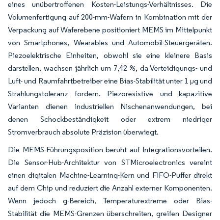
eines unübertroffenen Kosten-Leistungs-Verhältnisses. Die
Volumenfertigung auf 200-mm-Wafern in Kombination mit der
Verpackung auf Waferebene positioniert MEMS im Mittelpunkt
von Smartphones, Wearables und Automobil-Steuergeräten.
Piezoelektrische Einheiten, obwohl sie eine kleinere Basis
darstellen, wachsen jährlich um 7,42 %, da Verteidigungs- und
Luft- und Raumfahrtbetreiber eine Bias-Stabilität unter 1 µg und
Strahlungstoleranz fordern. Piezoresistive und kapazitive
Varianten dienen industriellen Nischenanwendungen, bei
denen Schockbeständigkeit oder extrem niedriger
Stromverbrauch absolute Präzision überwiegt.
Die MEMS-Führungsposition beruht auf Integrationsvorteilen.
Die Sensor-Hub-Architektur von STMicroelectronics vereint
einen digitalen Machine-Learning-Kern und FIFO-Puffer direkt
auf dem Chip und reduziert die Anzahl externer Komponenten.
Wenn jedoch g-Bereich, Temperaturextreme oder Bias-
Stabilität die MEMS-Grenzen überschreiten, greifen Designer