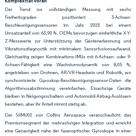
Komplexität voran
Der Trend zur vollständigen Messung mit sechs
Freiheitsgraden positioniert 3-Achsen-
Beschleunigungssensoren im Jahr 2025 bei einem
Umsatzanteil von 63,90 %. OEMs bevorzugen einheitliche X-Y-
Z-Messwerte zur Unterstützung der Gestenerkennung und
Vibrationsdiagnostik mit minimalem Sensorfusionsaufwand.
Gleichzeitig zeigen Kombinations-IMUs mit 6-Achsen- oder 9-
Achsen-Fähigkeit eine Wachstumsdynamik von 8,05 %,
angetrieben von Drohnen, AR/VR-Headsets und Robotik, wo
synchronisierte Gyroskop-Beschleunigungssensor-Daten die
Algorithmusabstimmung vereinfachen. Einachsige Geräte
bleiben in Neigungsschaltern und Automobil-Airbag-Auslösern
bestehen, aber ihr Anteil nimmt stetig ab.
Der SiIMU02 von Collins Aerospace veranschaulicht das
Premiumsegment der mehrachsigen Integration und erreicht
eine Genauigkeit nahe der faseroptischer Gyroskope in einer