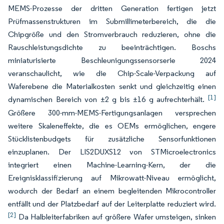
MEMS-Prozesse der dritten Generation fertigen jetzt
Prüfmassenstrukturen im Submillimeterbereich, die die
Chipgröße und den Stromverbrauch reduzieren, ohne die
Rauschleistungsdichte zu beeinträchtigen. Boschs
miniaturisierte Beschleunigungssensorserie 2024
veranschaulicht, wie die Chip-Scale-Verpackung auf
Waferebene die Materialkosten senkt und gleichzeitig einen
[1]
dynamischen Bereich von ±2 g bis ±16 g aufrechterhält.
Größere 300-mm-MEMS-Fertigungsanlagen versprechen
weitere Skaleneffekte, die es OEMs ermöglichen, engere
Stücklistenbudgets für zusätzliche Sensorfunktionen
einzuplanen. Der LIS2DUXS12 von STMicroelectronics
integriert einen Machine-Learning-Kern, der die
Ereignisklassifizierung auf Mikrowatt-Niveau ermöglicht,
wodurch der Bedarf an einem begleitenden Mikrocontroller
entfällt und der Platzbedarf auf der Leiterplatte reduziert wird.
[2]
Da Halbleiterfabriken auf größere Wafer umsteigen, sinken