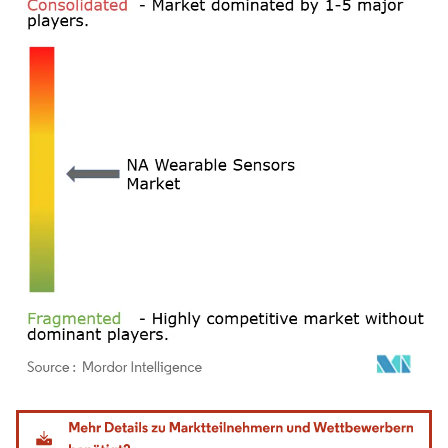
Bild © Mordor Intelligence. Wiederverwendung erfordert Namensnennung gemäß