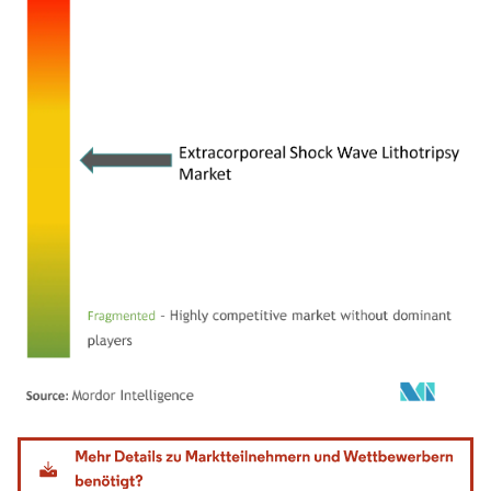
Bild © Mordor Intelligence. Wiederverwendung erfordert Namensnennung gemäß