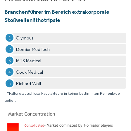
Branchenführer im Bereich extrakorporale
Stoßwellenlithotripsie
Olympus
Dornier MedTech
MTS Medical
Cook Medical
Richard-Wolf
*Haftungsausschluss: Hauptakteure in keiner bestimmten Reihenfolge
sortiert