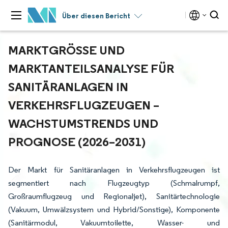
Über diesen Bericht
MARKTGRÖSSE UND M
ARKTANTEILSANALYSE FÜR S
ANITÄRANLAGEN IN V
ERKEHRSFLUGZEUGEN – W
ACHSTUMSTRENDS UND P
ROGNOSE (2026–2031)
Der Markt für Sanitäranlagen in Verkehrsflugzeugen ist
segmentiert nach Flugzeugtyp (Schmalrumpf,
Großraumflugzeug und Regionaljet), Sanitärtechnologie
(Vakuum, Umwälzsystem und Hybrid/Sonstige), Komponente
(Sanitärmodul, Vakuumtoilette, Wasser- und