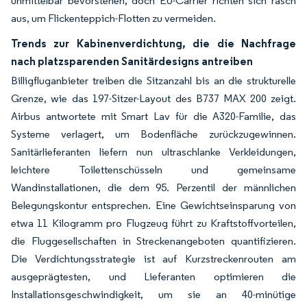
unmittelbar bevorstehen, doch EU-Carrier richten sich rasch
aus, um Flickenteppich-Flotten zu vermeiden.
Trends zur Kabinenverdichtung, die die Nachfrage
nach platzsparenden Sanitärdesigns antreiben
Billigfluganbieter treiben die Sitzanzahl bis an die strukturelle
Grenze, wie das 197-Sitzer-Layout des B737 MAX 200 zeigt.
Airbus antwortete mit Smart Lav für die A320-Familie, das
Systeme verlagert, um Bodenfläche zurückzugewinnen.
Sanitärlieferanten liefern nun ultraschlanke Verkleidungen,
leichtere Toilettenschüsseln und gemeinsame
Wandinstallationen, die dem 95. Perzentil der männlichen
Belegungskontur entsprechen. Eine Gewichtseinsparung von
etwa 11 Kilogramm pro Flugzeug führt zu Kraftstoffvorteilen,
die Fluggesellschaften in Streckenangeboten quantifizieren.
Die Verdichtungsstrategie ist auf Kurzstreckenrouten am
ausgeprägtesten, und Lieferanten optimieren die
Installationsgeschwindigkeit, um sie an 40-minütige