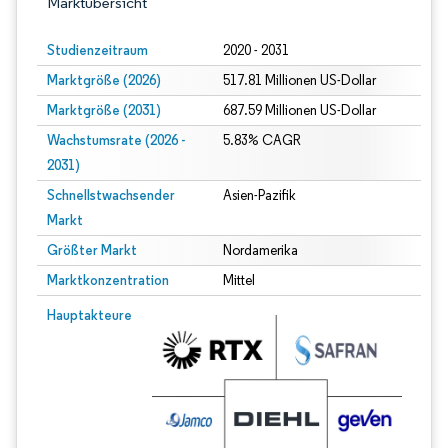
Marktübersicht
Studienzeitraum
2020 - 2031
Marktgröße (2026)
517.81 Millionen US-Dollar
Marktgröße (2031)
687.59 Millionen US-Dollar
Wachstumsrate (2026 -
5.83% CAGR
2031)
Schnellstwachsender
Asien-Pazifik
Markt
Größter Markt
Nordamerika
Marktkonzentration
Mittel
Bild © Mordor Intelligence. Wiederverwendung erfordert Namensnennung gem
Hauptakteure